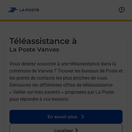
Allez au contenu
Afficher ou masquer la réponse
Afficher ou masquer la réponse
Afficher ou masquer la réponse
Téléassistance à
La Poste Vanves
Vous désirez souscrire à une téléassistance dans la
commune de Vanves ? Trouver les bureaux de Poste et
les points de contacts les plus proches de vous.
Découvrez les différentes offres de téléassistance
« Veiller sur mes parents » proposées par La Poste
pour répondre à vos besoins
En savoir plus
Localiser