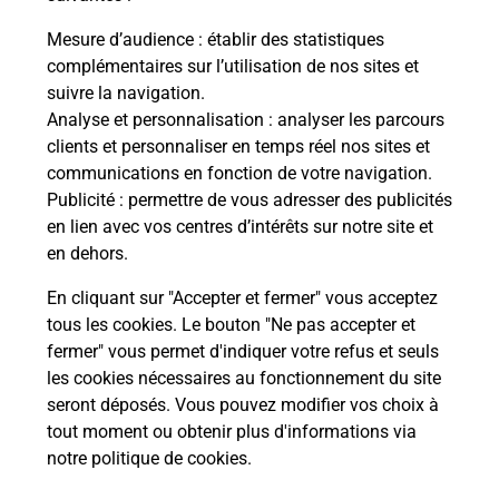
Mesure d’audience
: établir des statistiques
S'inscrire au code de la route
complémentaires sur l’utilisation de nos sites et
suivre la navigation.
Vous cherchez à passer votre code de la route auto
Analyse et personnalisation
: analyser les parcours
ou moto dans la commune Vanves ? Découvrez
clients et personnaliser en temps réel nos sites et
toutes nos solutions.
communications en fonction de votre navigation.
Publicité
: permettre de vous adresser des publicités
En savoir plus
en lien avec vos centres d’intérêts sur notre site et
en dehors.
En cliquant sur "Accepter et fermer" vous acceptez
tous les cookies. Le bouton "Ne pas accepter et
Localiser
Liste
Liste - téléassistance
fermer" vous permet d'indiquer votre refus et seuls
Hauts-de-Seine - téléassistance
Vanves - téléassistance
les cookies nécessaires au fonctionnement du site
seront déposés. Vous pouvez modifier vos choix à
tout moment ou obtenir plus d'informations via
notre politique de cookies
.
Plan du site