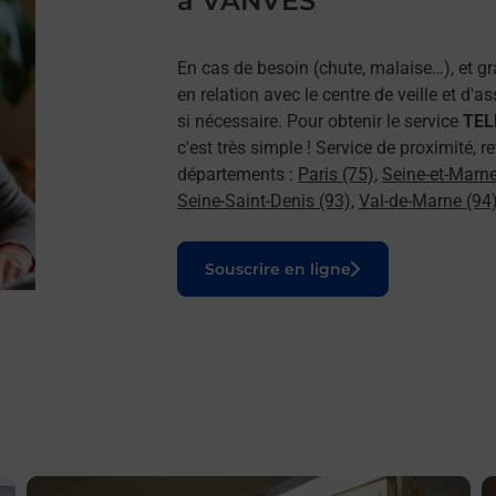
à VANVES
En cas de besoin (chute, malaise…), et g
en relation avec le centre de veille et d'
si nécessaire. Pour obtenir le service
TELE
c'est très simple ! Service de proximité,
départements :
Paris (75)
,
Seine-et-Marne
Seine-Saint-Denis (93)
,
Val-de-Marne (94
Le lien s'ouvre dans un nouvel onglet
Souscrire en ligne
En savoir plus
E