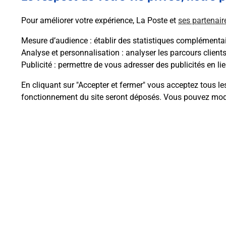
Pour améliorer votre expérience, La Poste et
ses partenair
Mesure d’audience
: établir des statistiques complémentair
Analyse et personnalisation
: analyser les parcours client
Questions fréque
Publicité
: permettre de vous adresser des publicités en lie
En cliquant sur "Accepter et fermer" vous acceptez tous le
fonctionnement du site seront déposés. Vous pouvez modi
La téléassistance classique avec 
Comment fonctionne la téléassis
Comment est installée la téléassi