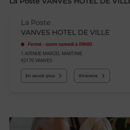
La Poste VANVES HOTEL DE VILL
Le lien s'ouvre dans un nouvel onglet
La Poste
VANVES HOTEL DE VILLE
Fermé
-
ouvre samedi à
09h00
1 AVENUE MARCEL MARTINIE
92170
VANVES
En savoir plus
Itinéraire