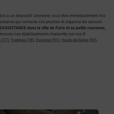
râce à un dispositif connecté, vous êtes immédiatement mis
assistance qui contacte vos proches et organise les secours
ASSISTANCE dans la ville de Paris et sa petite couronne,
 retrouvez nos établissements implantés sur nos 8
 (77)
,
Yvelines (78)
,
Essonne (91)
,
Hauts-de-Seine (92)
,
)
n savoir plus
En savo