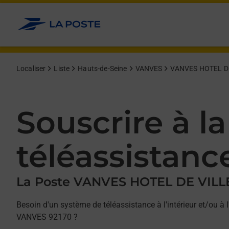
Allez au contenu
Afficher ou masquer la réponse
Afficher ou masquer la réponse
Afficher ou masquer la réponse
Localiser
Liste
Hauts-de-Seine
VANVES
VANVES HOTEL D
Souscrire à la
téléassistanc
La Poste VANVES HOTEL DE VILL
Besoin d'un système de téléassistance à l'intérieur et/ou à l
VANVES 92170 ?