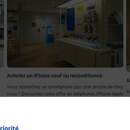
Acheter un iPhone neuf ou reconditionné
A
Vous recherchez un smartphone pas cher proche de chez
V
vous ? Découvrez notre offre de téléphones iPhone Apple
v
dans vos bureaux de Poste à VANVES HOTEL DE VILLE
S
(92170) !
D
En savoir plus
riorité