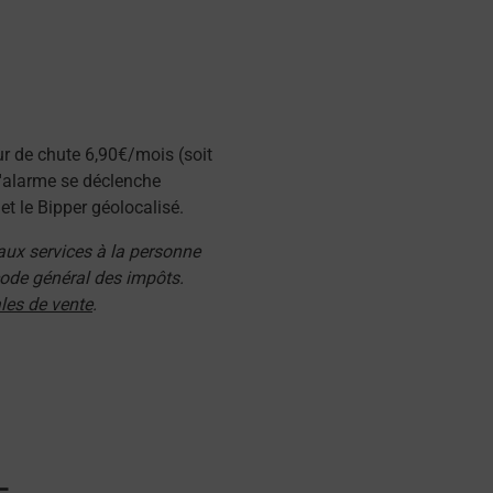
ur de chute 6,90€/mois (soit
l'alarme se déclenche
t le Bipper géolocalisé.
 aux services à la personne
 code général des impôts.
les de vente
.