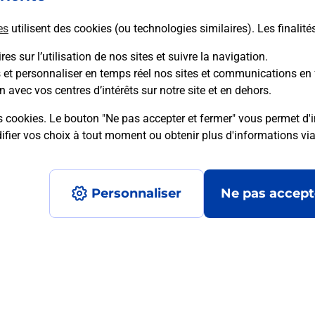
es
utilisent des cookies (ou technologies similaires). Les finalité
es sur l’utilisation de nos sites et suivre la navigation.
s et personnaliser en temps réel nos sites et communications en 
mment posées
n avec vos centres d’intérêts sur notre site et en dehors.
s cookies. Le bouton "Ne pas accepter et fermer" vous permet d'i
fier vos choix à tout moment ou obtenir plus d'informations vi
médaillon d’alarme qu’est ce que c’est
Personnaliser
Ne pas accept
tance classique ?
stance classique ?