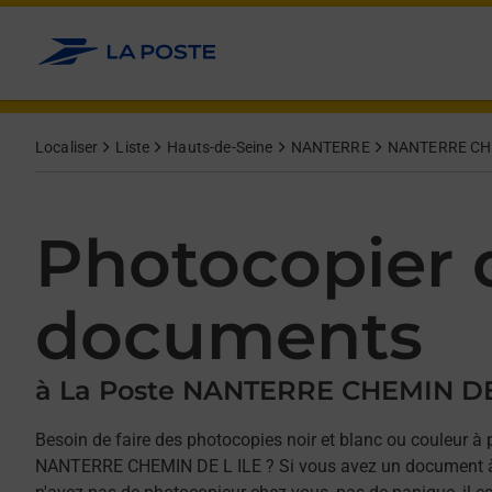
Allez au contenu
Afficher ou masquer la réponse
Afficher ou masquer la réponse
Afficher ou masquer la réponse
Localiser
Liste
Hauts-de-Seine
NANTERRE
NANTERRE CHE
Photocopier 
documents
à La Poste NANTERRE CHEMIN DE
Besoin de faire des photocopies noir et blanc ou couleur à 
NANTERRE CHEMIN DE L ILE ? Si vous avez un document à