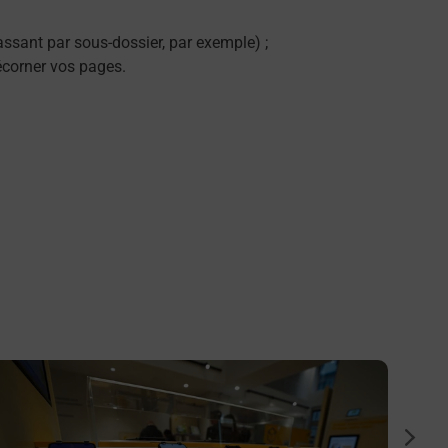
ssant par sous-dossier, par exemple) ;
décorner vos pages.
n savoir plus
En savo
Numér
suiva