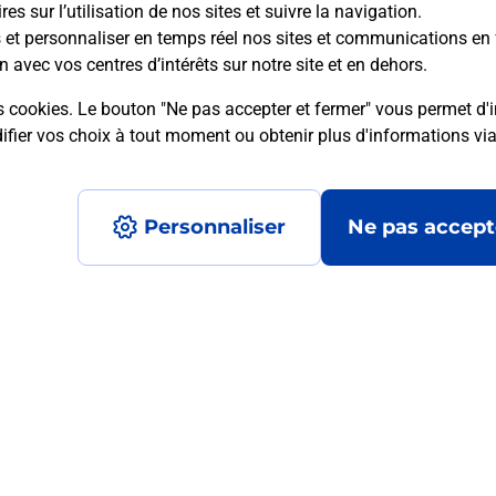
es sur l’utilisation de nos sites et suivre la navigation.
s et personnaliser en temps réel nos sites et communications en 
mment posées
n avec vos centres d’intérêts sur notre site et en dehors.
s cookies. Le bouton "Ne pas accepter et fermer" vous permet d'i
fier vos choix à tout moment ou obtenir plus d'informations vi
 ?
Personnaliser
Ne pas accept
mité ?
?
Accessibilité : partiellement conforme
Conditions contractuel