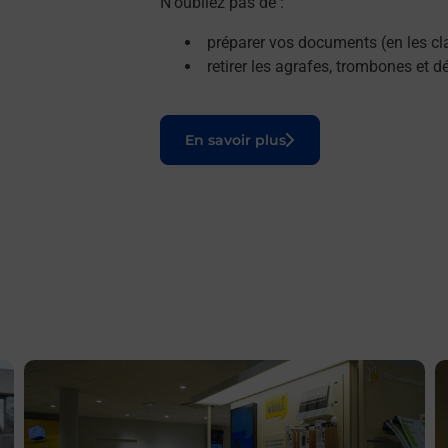
N'oubliez pas de :
préparer vos documents (en les cla
retirer les agrafes, trombones et 
Le lien s'ouvre dans un nouvel onglet
En savoir plus
En savoir plus
E