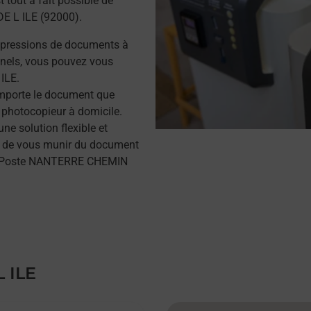
 tout à fait possible de
E L ILE (92000).
mpressions de documents à
nels, vous pouvez vous
ILE.
importe le document que
 photocopieur à domicile.
e solution flexible et
ffit de vous munir du document
La Poste NANTERRE CHEMIN
 ILE