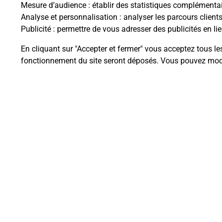
Mesure d’audience
: établir des statistiques complémentair
Analyse et personnalisation
: analyser les parcours client
Questions fréque
Publicité
: permettre de vous adresser des publicités en lie
En cliquant sur "Accepter et fermer" vous acceptez tous le
fonctionnement du site seront déposés. Vous pouvez modi
Quel est le prix d’une photocopie
Où faire des photocopies à proxi
Comment faire des photocopies 
Plan du site