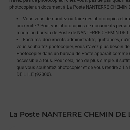
n'avez pas de photocopieur chez vous, pas de panique, il est
photocopier un document à La Poste NANTERRE CHEMIN D
Vous vous demandez où faire des photocopies et i
proximité ? Pour vos photocopies de documents person
rendre au bureau de Poste de NANTERRE CHEMIN DE L 
Factures, documents administratifs, quittances, qu'
vous souhaitez photocopier, vous n'avez plus besoin de
Photocopier dans un bureau de Poste apparaît comme un
accessible à tous. Pour cela, rien de plus simple, il su
que vous souhaitez photocopier et de vous rendre à 
DE L ILE (92000).
La Poste NANTERRE CHEMIN DE L
Le lien s'ouvre dans un nouvel onglet