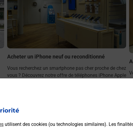
Acheter un iPhone neuf ou reconditionné
A
Vous recherchez un smartphone pas cher proche de chez
V
vous ? Découvrez notre offre de téléphones iPhone Apple
v
dans vos bureaux de Poste à NANTERRE CHEMIN DE L
S
ILE (92000) !
C
En savoir plus
riorité
es
utilisent des cookies (ou technologies similaires). Les finalité