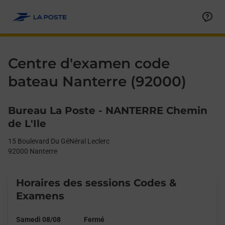
Le lien s'ouvre dans un nouvel onglet
Allez au contenu
Day of the Week
Get directions to Centre d&#39;examen code bateau at 15 Boule
Afficher ou masquer la réponse
Afficher ou masquer la réponse
Afficher ou masquer la réponse
Afficher ou masquer la réponse
Hours
Centre d'examen code
bateau Nanterre (92000)
Bureau La Poste - NANTERRE Chemin
de L'Ile
15 Boulevard Du GéNéral Leclerc
92000
Nanterre
Horaires des sessions Codes &
Examens
Samedi 08/08
Fermé