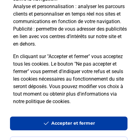
Analyse et personnalisation
: analyser les parcours
Quel âge minimum faut-il pour
clients et personnaliser en temps réel nos sites et
passer le permis bateau ?
communications en fonction de votre navigation.
Publicité
: permettre de vous adresser des publicités
en lien avec vos centres d’intérêts sur notre site et
Combien coûte le code bateau ?
en dehors.
Combien de temps est valable le
En cliquant sur "Accepter et fermer" vous acceptez
code bateau ?
tous les cookies. Le bouton "Ne pas accepter et
fermer" vous permet d'indiquer votre refus et seuls
les cookies nécessaires au fonctionnement du site
Peut-on passer le permis bateau
seront déposés. Vous pouvez modifier vos choix à
avec le CPF ?
tout moment ou obtenir plus d'informations via
notre politique de cookies
.
Localiser
Liste
Hauts-de-Seine
NANTERRE
NANTERRE CHEMIN DE L ILE
Code Bateau
Accepter et fermer