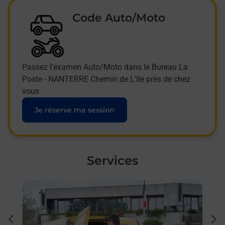
Code Auto/Moto
Passez l'examen Auto/Moto dans le Bureau La
Poste - NANTERRE Chemin de L'Ile près de chez
vous
Je réserve ma session
Services
En savoir plus
En sa
Ache
dent
sui