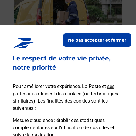
 auto
Vous
emin
de c
par
télé
Post
Ne pas accepter et fermer
En
Envoyer un colis
Le respect de votre vie privée,
Vous souhaitez envoyer un colis depuis :
notre priorité
NANTERRE CHEMIN DE L ILE (92000) ? Découvrez
toutes les solutions proposées par La Poste.
Pour améliorer votre expérience, La Poste et
ses
En savoir plus
partenaires
utilisent des cookies (ou technologies
similaires). Les finalités des cookies sont les
suivantes :
Mesure d’audience
: établir des statistiques
Foire aux questions
complémentaires sur l’utilisation de nos sites et
suivre la navigation.