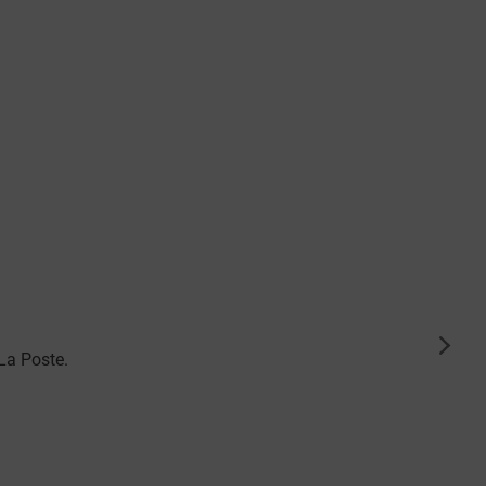
suiva
La Poste.