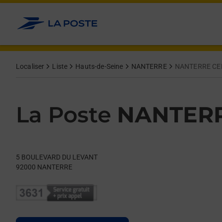
Le lien s'ouvre dans un nouvel onglet
Allez au contenu
Day of the Week
Get directions to La Poste at 5 BOULEVARD DU LEVANT NANTE
Hours
Localiser
Liste
Hauts-de-Seine
NANTERRE
NANTERRE CE
La Poste
NANTER
5 BOULEVARD DU LEVANT
92000
NANTERRE