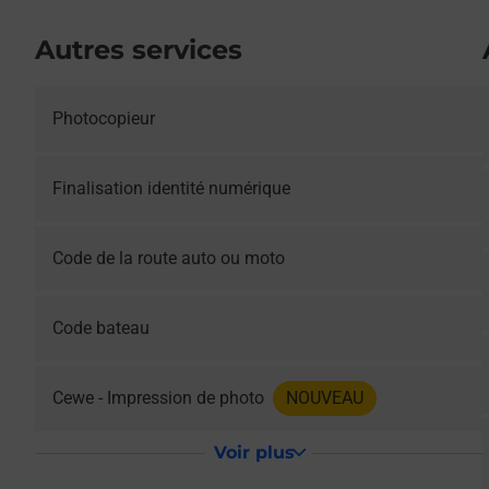
Autres services
Photocopieur
Le lien s'ouvre dans un nouvel onglet
Finalisation identité numérique
Le lien s'ouvre dans un nouvel onglet
Code de la route auto ou moto
Le lien s'ouvre dans un nouvel onglet
Code bateau
Cewe - Impression de photo
NOUVEAU
Voir plus