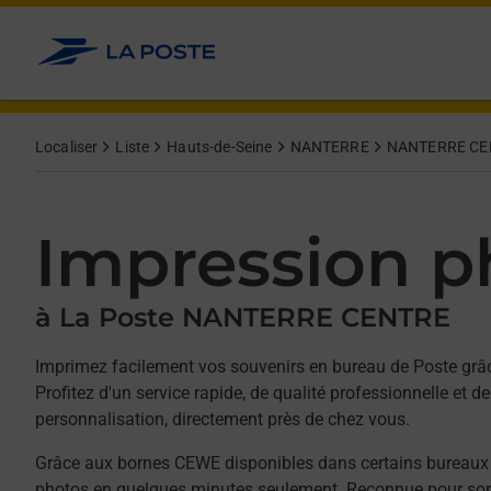
Allez au contenu
Afficher ou masquer la réponse
Afficher ou masquer la réponse
Afficher ou masquer la réponse
Afficher ou masquer la réponse
Afficher ou masquer la réponse
Afficher ou masquer la réponse
Afficher ou masquer la réponse
Afficher ou masquer le contenu
Localiser
Liste
Hauts-de-Seine
NANTERRE
NANTERRE CE
Impression p
à La Poste NANTERRE CENTRE
Imprimez facilement vos souvenirs en bureau de Poste gr
Profitez d'un service rapide, de qualité professionnelle et
personnalisation, directement près de chez vous.
Grâce aux bornes CEWE disponibles dans certains bureaux
photos en quelques minutes seulement. Reconnue pour son 