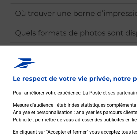
Où trouver une borne d’impress
Quels formats de photos sont dis
Combien coûte une impression p
Comment bénéficier des 3 photos
Le respect de votre vie privée, notre p
Pourquoi imprimer des photos de
Pour améliorer votre expérience, La Poste et
ses partenair
Mesure d’audience
: établir des statistiques complémentair
Comment utiliser la borne phot
Analyse et personnalisation
: analyser les parcours client
Publicité
: permettre de vous adresser des publicités en lie
Puis-je imprimer des photos dep
En cliquant sur "Accepter et fermer" vous acceptez tous le