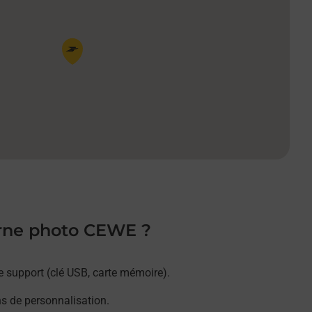
Pin de la carte
orne photo CEWE ?
e support (clé USB, carte mémoire).
ns de personnalisation.