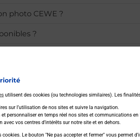
ion photo CEWE ?
ponibles ?
hoto ?
 offertes ?
riorité
puis un bureau de Poste ?
es
utilisent des cookies (ou technologies similaires). Les finalité
es sur l’utilisation de nos sites et suivre la navigation.
o CEWE ?
s et personnaliser en temps réel nos sites et communications en 
n avec vos centres d’intérêts sur notre site et en dehors.
uis mon téléphone ?
s cookies. Le bouton "Ne pas accepter et fermer" vous permet d'i