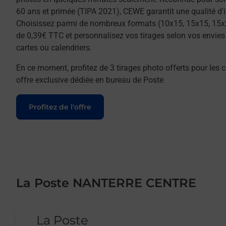
60 ans et primée (TIPA 2021), CEWE garantit une qualité d'
Choisissez parmi de nombreux formats (10x15, 15x15, 15x
de 0,39€ TTC et personnalisez vos tirages selon vos envies :
cartes ou calendriers.
En ce moment, profitez de 3 tirages photo offerts pour les c
offre exclusive dédiée en bureau de Poste
Le lien s'ouvre dans un nouvel onglet
Profitez de l'offre
La Poste NANTERRE CENTRE
Le lien s'ouvre dans un nouvel onglet
La Poste