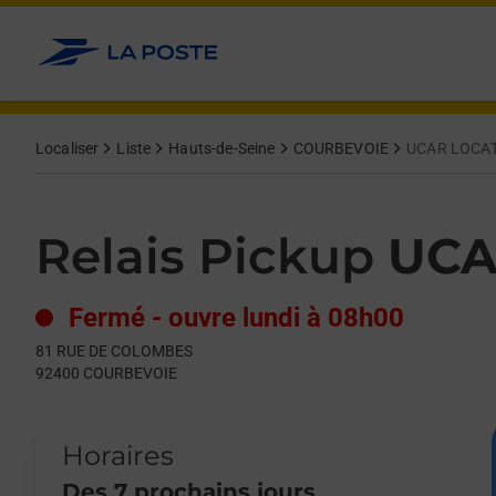
Le lien s'ouvre dans un nouvel onglet
Allez au contenu
Day of the Week
Get directions to Relais Pickup at 81 RUE DE COLOMBES COUR
Hours
Localiser
Liste
Hauts-de-Seine
COURBEVOIE
UCAR LOCA
Relais Pickup
UCA
Fermé
-
ouvre lundi à
08h00
81 RUE DE COLOMBES
92400
COURBEVOIE
Horaires
Des 7 prochains jours