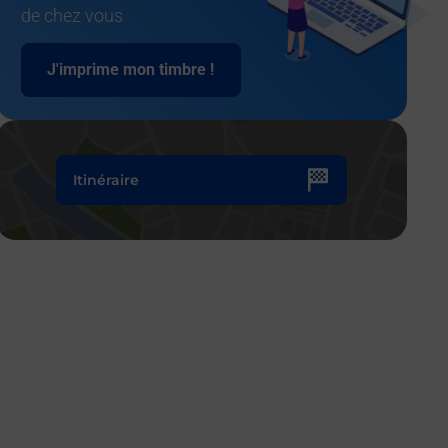
de chez vous
J'imprime mon timbre !
Itinéraire