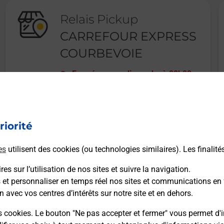
Relais Pickup
CARREFOUR EXPRESS
COURBEVOIE
Fermé
-
ouvre dimanche à
08h00
1 RUE DE COLOMBES
92400
COURBEVOIE
riorité
En savoir plus
es
utilisent des cookies (ou technologies similaires). Les finalité
es sur l’utilisation de nos sites et suivre la navigation.
s et personnaliser en temps réel nos sites et communications en 
n avec vos centres d’intérêts sur notre site et en dehors.
Recherchez un autre point de contact
s cookies. Le bouton "Ne pas accepter et fermer" vous permet d'i