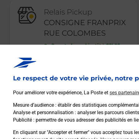
Relais Pickup
CONSIGNE FRANPRIX
RUE COLOMBES
Ouvert
-
ferme bientôt à
22h00
100 RUE DE COLOMBES
92400
COURBEVOIE
Le respect de votre vie privée, notre p
En savoir plus
Pour améliorer votre expérience, La Poste et
ses partenair
Mesure d’audience
: établir des statistiques complémentair
Analyse et personnalisation
: analyser les parcours client
Publicité
: permettre de vous adresser des publicités en lie
En cliquant sur "Accepter et fermer" vous acceptez tous le