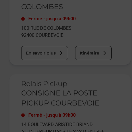
COLOMBES
Fermé
-
jusqu'à
09h00
100 RUE DE COLOMBES
92400
COURBEVOIE
En savoir plus
Itinéraire
Le lien s'ouvre dans un nouvel onglet
Relais Pickup
CONSIGNE LA POSTE
PICKUP COURBEVOIE
Fermé
-
jusqu'à
09h00
14 BOULEVARD ARISTIDE BRIAND
A L INTERIEUR DANS LE SAS D ENTREE