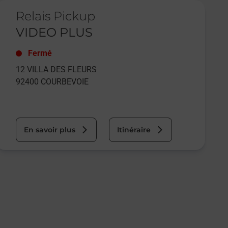
e lien s'ouvre dans un nouvel onglet
Relais Pickup
VIDEO PLUS
Fermé
12 VILLA DES FLEURS
92400
COURBEVOIE
En savoir plus
Itinéraire