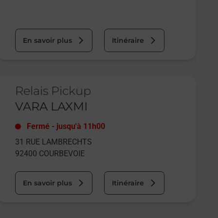
En savoir plus
Itinéraire
e lien s'ouvre dans un nouvel onglet
Relais Pickup
VARA LAXMI
Fermé
-
jusqu'à
11h00
31 RUE LAMBRECHTS
92400
COURBEVOIE
En savoir plus
Itinéraire