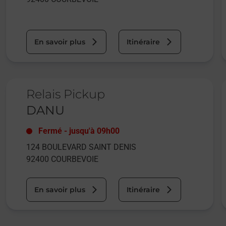
En savoir plus
Itinéraire
Le lien s'ouvre dans un nouvel onglet
L
Relais Pickup
DANU
Fermé
-
jusqu'à
09h00
124 BOULEVARD SAINT DENIS
92400
COURBEVOIE
En savoir plus
Itinéraire