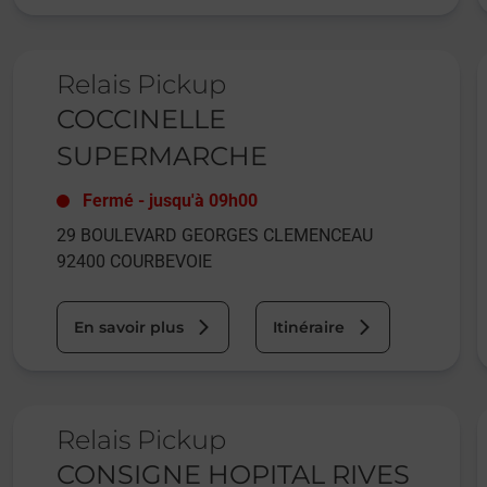
Le lien s'ouvre dans un nouvel onglet
L
Relais Pickup
COCCINELLE
SUPERMARCHE
Fermé
-
jusqu'à
09h00
29 BOULEVARD GEORGES CLEMENCEAU
92400
COURBEVOIE
En savoir plus
Itinéraire
Le lien s'ouvre dans un nouvel onglet
L
Relais Pickup
CONSIGNE HOPITAL RIVES