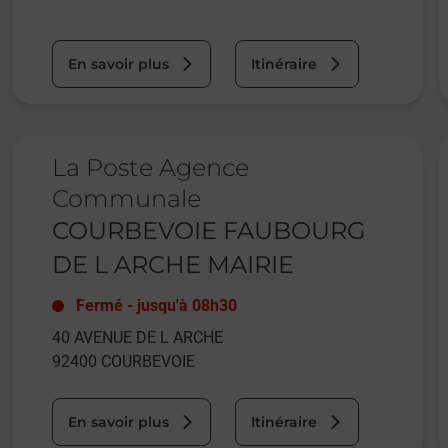
En savoir plus
Itinéraire
Le lien s'ouvre dans un nouvel onglet
L
La Poste Agence
Communale
COURBEVOIE FAUBOURG
DE L ARCHE MAIRIE
Fermé
-
jusqu'à
08h30
40 AVENUE DE L ARCHE
92400
COURBEVOIE
En savoir plus
Itinéraire