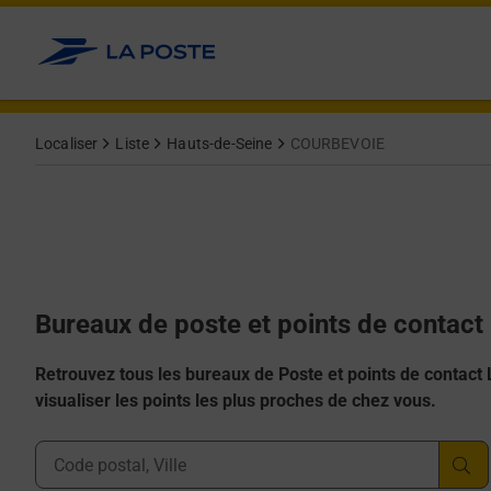
Allez au contenu
Afficher ou masquer la réponse
Afficher ou masquer la réponse
Afficher ou masquer la réponse
Afficher ou masquer la réponse
Afficher ou masquer la réponse
Localiser
Liste
Hauts-de-Seine
COURBEVOIE
Bureaux de poste et points de contac
Retrouvez tous les bureaux de Poste et points de contact La
visualiser les points les plus proches de chez vous.
Ville, Département, Code Postal