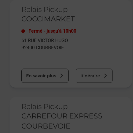
Le lien s'ouvre dans un nouvel onglet
Relais Pickup
COCCIMARKET
Fermé
-
jusqu'à
10h00
61 RUE VICTOR HUGO
92400
COURBEVOIE
En savoir plus
Itinéraire
Le lien s'ouvre dans un nouvel onglet
Relais Pickup
CARREFOUR EXPRESS
COURBEVOIE