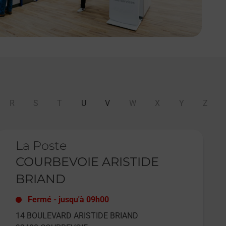
R
S
T
U
V
W
X
Y
Z
e lien s'ouvre dans un nouvel onglet
La Poste
COURBEVOIE ARISTIDE
BRIAND
Fermé
-
jusqu'à
09h00
14 BOULEVARD ARISTIDE BRIAND