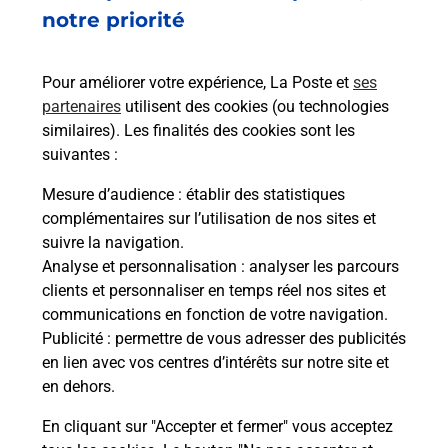
notre priorité
Vous cherchez à passer votre code de la route auto
ou moto au Bureau La Poste - CLAMART Centre
(92140) ? Découvrez l'offre proposée par La Poste.
Pour améliorer votre expérience, La Poste et
ses
partenaires
utilisent des cookies (ou technologies
En savoir plus
Je réserve
similaires). Les finalités des cookies sont les
suivantes :
En savoir plus
Permis Bateau
Mesure d’audience
: établir des statistiques
Vous cherchez à passer votre permis bateau à
complémentaires sur l’utilisation de nos sites et
Clamart (92140) ? Découvrez l'offre proposée par
suivre la navigation.
La Poste.
Analyse et personnalisation
: analyser les parcours
clients et personnaliser en temps réel nos sites et
communications en fonction de votre navigation.
En savoir plus
Publicité
: permettre de vous adresser des publicités
en lien avec vos centres d’intérêts sur notre site et
Je réserve ma session
en dehors.
En cliquant sur "Accepter et fermer" vous acceptez