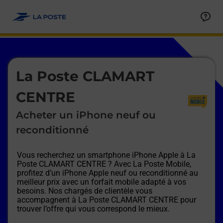
Le lien s'ouvre dans un nouvel onglet
Allez au contenu
Afficher ou masquer la réponse
Afficher ou masquer la réponse
Afficher ou masquer la réponse
Afficher ou masquer la réponse
Afficher ou masquer la réponse
Afficher ou masquer la réponse
Le lien s'ouvre dans un nouvel onglet
La Poste CLAMART
CENTRE
Acheter un iPhone neuf ou
reconditionné
Vous recherchez un smartphone iPhone Apple à
La
Poste CLAMART CENTRE
? Avec La Poste Mobile,
profitez d’un iPhone Apple neuf ou reconditionné au
meilleur prix avec un forfait mobile adapté à vos
besoins. Nos chargés de clientèle vous
accompagnent à
La Poste CLAMART CENTRE
pour
trouver l’offre qui vous correspond le mieux.