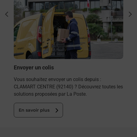
à
Ach
dent
sui
 par
Vous
de c
télé
de P
En
Envoyer un colis
Vous souhaitez envoyer un colis depuis :
CLAMART CENTRE (92140) ? Découvrez toutes les
solutions proposées par La Poste.
En savoir plus