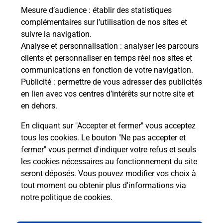
Mesure d’audience
: établir des statistiques
complémentaires sur l’utilisation de nos sites et
Questions fréquemment posées
suivre la navigation.
Analyse et personnalisation
: analyser les parcours
clients et personnaliser en temps réel nos sites et
Quel réseau utilise La Poste Mobile ?
communications en fonction de votre navigation.
Publicité
: permettre de vous adresser des publicités
en lien avec vos centres d’intérêts sur notre site et
Est-ce que je peux garder mon
en dehors.
numéro de mobile gratuitement ?
En cliquant sur "Accepter et fermer" vous acceptez
Est-ce que je peux bénéficier de la 5G
tous les cookies. Le bouton "Ne pas accepter et
avec La Poste Mobile ?
fermer" vous permet d'indiquer votre refus et seuls
les cookies nécessaires au fonctionnement du site
seront déposés. Vous pouvez modifier vos choix à
Est-ce que je peux utiliser mon forfait
à l’étranger avec La Poste Mobile ?
tout moment ou obtenir plus d'informations via
notre politique de cookies
.
Est-ce que je peux payer mon iPhone