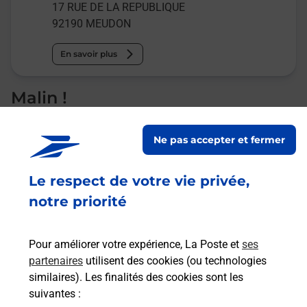
17 RUE DE LA REPUBLIQUE
92190
MEUDON
En savoir plus
Malin !
La Poste
Ne pas accepter et fermer
en ligne
Le respect de votre vie privée,
Ouvert 24h/24
notre priorité
En savoir plus
Pour améliorer votre expérience, La Poste et
ses
partenaires
utilisent des cookies (ou technologies
Recherchez un autre point de contact
similaires). Les finalités des cookies sont les
suivantes :