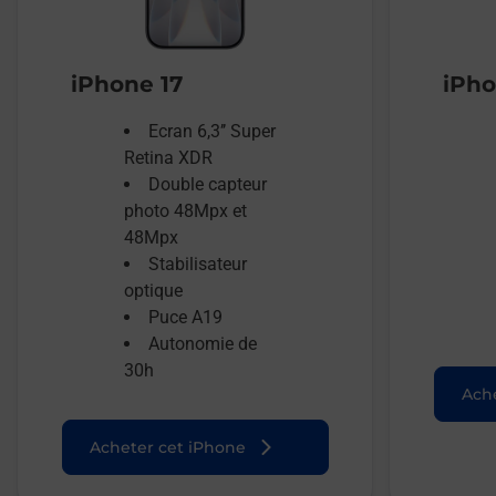
iPhone 17
iPho
Ecran 6,3’’ Super
Retina XDR
Double capteur
photo 48Mpx et
48Mpx
Stabilisateur
optique
Puce A19
Autonomie de
30h
Ache
Acheter cet iPhone