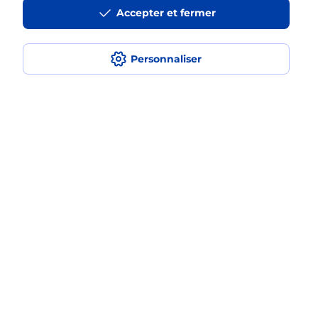
en plusieurs fois avec La Poste Mobile
Accepter et fermer
?
Est-ce que je peux assurer mon
Personnaliser
iPhone ?
Localiser
Liste
Hauts-de-Seine
CLAMART
CLAMART CENTRE
Acheter un iPhone neuf ou reconditionné
Plan du site
Accessibilité : partiellement conforme
Conditions contractuelles