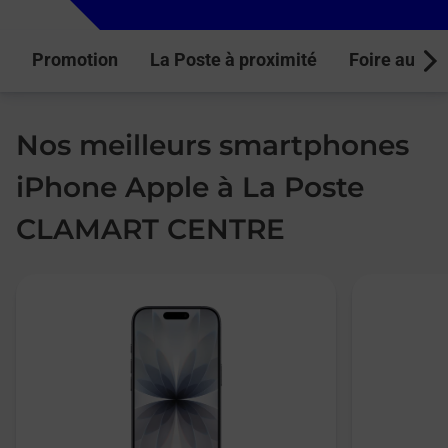
Promotion
La Poste à proximité
Foire aux q
Next
Nos meilleurs smartphones
iPhone Apple à La Poste
CLAMART CENTRE