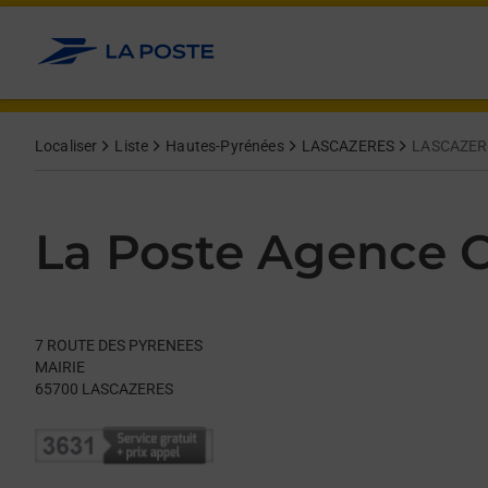
Le lien s'ouvre dans un nouvel onglet
Allez au contenu
Day of the Week
Get directions to La Poste Agence Communale at 7 ROUTE D
Hours
Localiser
Liste
Hautes-Pyrénées
LASCAZERES
LASCAZER
La Poste Agence
7 ROUTE DES PYRENEES
MAIRIE
65700
LASCAZERES