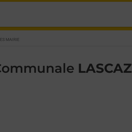
ES PYRENEES LASCAZERES,
ES MAIRIE
 Communale
LASCAZ