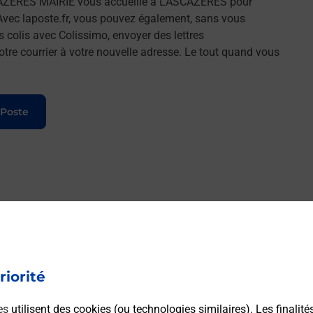
AZERES MAIRIE vous accueille à LASCAZERES pour
Avec laposte.fr, vous pouvez également, sans vous
s colis avec Colissimo, envoyer des lettres
tre courrier à votre nouvelle adresse. Le tout quand vous
 Poste
riorité
es
utilisent des cookies (ou technologies similaires). Les finalité