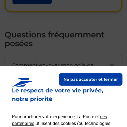
Questions fréquemment
posées
Comment envoyer mon colis de
chez moi ?
Ne pas accepter et fermer
Le respect de votre vie privée,
Est-il possible d’acheter un
notre priorité
emballage directement depuis un
bureau de Poste ?
Pour améliorer votre expérience, La Poste et
ses
partenaires
utilisent des cookies (ou technologies