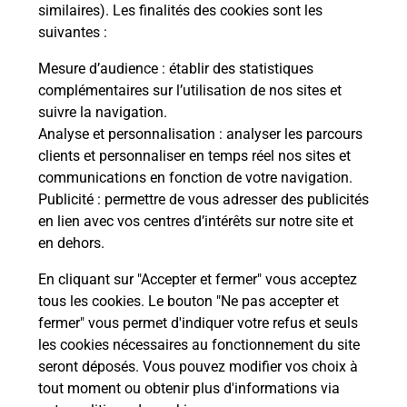
Comment demander une
similaires). Les finalités des cookies sont les
modification de livraison ?
suivantes :
Mesure d’audience
: établir des statistiques
complémentaires sur l’utilisation de nos sites et
Comment La Poste participe-t-elle
suivre la navigation.
à votre sécurité au quotidien ?
Analyse et personnalisation
: analyser les parcours
clients et personnaliser en temps réel nos sites et
communications en fonction de votre navigation.
Puis-je passer mon code de la route
Publicité
: permettre de vous adresser des publicités
avec La Poste et sous quelles
en lien avec vos centres d’intérêts sur notre site et
conditions ?
en dehors.
En cliquant sur "Accepter et fermer" vous acceptez
tous les cookies. Le bouton "Ne pas accepter et
fermer" vous permet d'indiquer votre refus et seuls
Localiser
Liste
Hautes-Pyrénées
LASCAZERES
les cookies nécessaires au fonctionnement du site
seront déposés. Vous pouvez modifier vos choix à
tout moment ou obtenir plus d'informations via