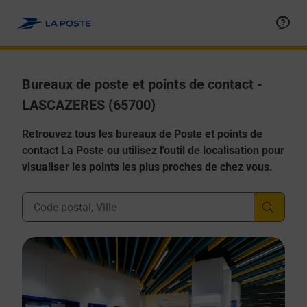
Allez au contenu
Afficher ou masquer la réponse
Afficher ou masquer la réponse
Afficher ou masquer la réponse
Afficher ou masquer la réponse
Afficher ou masquer la réponse
Bureaux de poste et points de contact -
LASCAZERES (65700)
Retrouvez tous les bureaux de Poste et points de
contact La Poste ou utilisez l'outil de localisation pour
visualiser les points les plus proches de chez vous.
Ville, Département, Code Postal