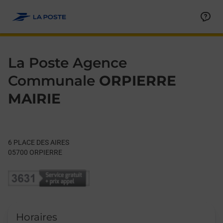
Le lien s'ouvre dans un nouvel onglet
Allez au contenu
Day of the Week
Get directions to La Poste Agence Communale at 6 PLACE DES
Hours
La Poste Agence
Communale
ORPIERRE
MAIRIE
6 PLACE DES AIRES
05700
ORPIERRE
Horaires