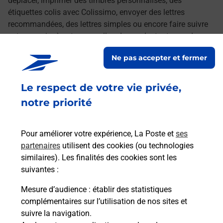
déplacer, imprimer des timbres personnalisés, des
étiquettes colis avec Colissimo, envoyer des lettres
recommandées, des lettres simples ou encore faire suivre
votre courrier à votre nouvelle adresse. Le tout quand vous
voulez, où vous voulez.
Ne pas accepter et fermer
Découvrez toutes les offres et services en ligne de
Le respect de votre vie privée,
La Poste
notre priorité
Pour améliorer votre expérience, La Poste et
ses
partenaires
utilisent des cookies (ou technologies
similaires). Les finalités des cookies sont les
suivantes :
Mesure d’audience
: établir des statistiques
complémentaires sur l’utilisation de nos sites et
suivre la navigation.