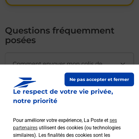
Questions fréquemment
posées
Comment envoyer mon colis de
chez moi ?
Ne pas accepter et fermer
Le respect de votre vie privée,
Est-il possible d’acheter un
notre priorité
emballage directement depuis un
bureau de Poste ?
Pour améliorer votre expérience, La Poste et
ses
partenaires
utilisent des cookies (ou technologies
Comment demander une
similaires). Les finalités des cookies sont les