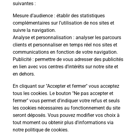
modification de livraison ?
suivantes :
Mesure d’audience
: établir des statistiques
complémentaires sur l’utilisation de nos sites et
Comment La Poste participe-t-elle
suivre la navigation.
à votre sécurité au quotidien ?
Analyse et personnalisation
: analyser les parcours
clients et personnaliser en temps réel nos sites et
communications en fonction de votre navigation.
Puis-je passer mon code de la route
Publicité
: permettre de vous adresser des publicités
avec La Poste et sous quelles
en lien avec vos centres d’intérêts sur notre site et
conditions ?
en dehors.
En cliquant sur "Accepter et fermer" vous acceptez
tous les cookies. Le bouton "Ne pas accepter et
fermer" vous permet d'indiquer votre refus et seuls
Localiser
Liste
Hautes-Alpes
ORPIERRE
les cookies nécessaires au fonctionnement du site
seront déposés. Vous pouvez modifier vos choix à
tout moment ou obtenir plus d'informations via
notre politique de cookies
.