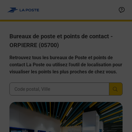
Allez au contenu
Afficher ou masquer la réponse
Afficher ou masquer la réponse
Afficher ou masquer la réponse
Afficher ou masquer la réponse
Afficher ou masquer la réponse
Bureaux de poste et points de contact -
ORPIERRE (05700)
Retrouvez tous les bureaux de Poste et points de
contact La Poste ou utilisez l'outil de localisation pour
visualiser les points les plus proches de chez vous.
Ville, Département, Code Postal