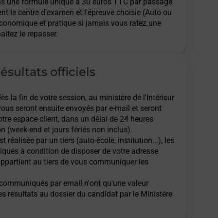
ns une formule unique à 30 euros TTC par passage
ent le centre d’examen et l'épreuve choisie (Auto ou
économique et pratique si jamais vous ratez une
aitez le repasser.
ésultats officiels
 la fin de votre session, au ministère de l'Intérieur
 vous seront ensuite envoyés par e-mail et seront
tre espace client, dans un délai de 24 heures
n (week-end et jours fériés non inclus).
t réalisée par un tiers (auto-école, institution...), les
qués à condition de disposer de votre adresse
l appartient au tiers de vous communiquer les
ts communiqués par email n'ont qu'une valeur
des résultats au dossier du candidat par le Ministère