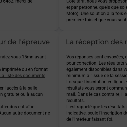
 6482, merci de
Côté tarif, nous vous proposo
et par personne, quels que soi
Moto). Une solution à la fois 
première fois et que vous souh
ur de l'épreuve
La réception des r
 rendez-vous 15mn avant
Vos réponses sont envoyées, dès
pour correction. Les résultats
n imprimée ou en format
également disponibles dans vo
La liste des documents
minimum à l'issue de la sessio
Lorsque l'inscription en ligne es
r l'accès à la salle
résultats vous seront communi
on gratuite ou à aucun
mail. Dans le cas contraire, i
résultats.
 attendus entraîne
Il est rappelé que les résulta
. Aucun autre document ne
indicative, seule l'inscription 
de l'Intérieur faisant foi.