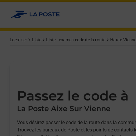
Allez au contenu
Afficher ou masquer la réponse
Afficher ou masquer la réponse
Afficher ou masquer la réponse
Afficher ou masquer la réponse
Localiser
Liste
Liste - examen code de la route
Haute-Vienne
Passez le code à
La Poste Aixe Sur Vienne
Vous désirez passer le code de la route dans la commun
Trouvez les bureaux de Poste et les points de contacts 