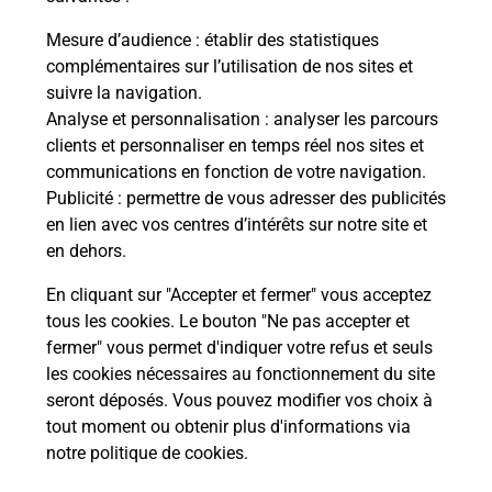
Combien de temps dure l'examen du
Mesure d’audience
: établir des statistiques
code de la route ?
complémentaires sur l’utilisation de nos sites et
suivre la navigation.
Comment s'inscrire au code de la
Analyse et personnalisation
: analyser les parcours
route ?
clients et personnaliser en temps réel nos sites et
communications en fonction de votre navigation.
Combien de fautes pour le code de la
Publicité
: permettre de vous adresser des publicités
route ?
en lien avec vos centres d’intérêts sur notre site et
en dehors.
En cliquant sur "Accepter et fermer" vous acceptez
tous les cookies. Le bouton "Ne pas accepter et
fermer" vous permet d'indiquer votre refus et seuls
les cookies nécessaires au fonctionnement du site
En Savoir Plus sur Limoges
seront déposés. Vous pouvez modifier vos choix à
tout moment ou obtenir plus d'informations via
notre politique de cookies
.