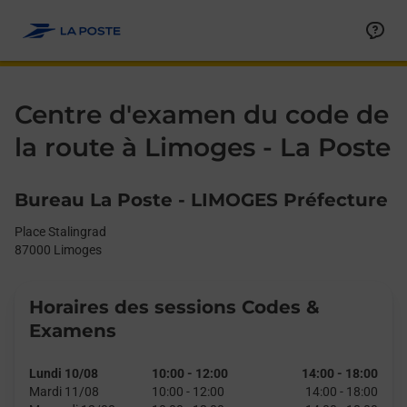
Le lien s'ouvre dans un nouvel onglet
Allez au contenu
Day of the Week
Get directions to La Poste - Centre d’examen du code de la rout
Afficher ou masquer la réponse
Afficher ou masquer la réponse
Afficher ou masquer la réponse
Afficher ou masquer la réponse
Afficher ou masquer la réponse
Afficher ou masquer la réponse
Afficher ou masquer la réponse
Afficher ou masquer la réponse
Afficher ou masquer la réponse
Afficher ou masquer le contenu
Hours
Centre d'examen du code de
la route à Limoges - La Poste
Bureau La Poste - LIMOGES Préfecture
Place Stalingrad
87000
Limoges
Horaires des sessions Codes &
Examens
Lundi 10/08
10:00
-
12:00
14:00
-
18:00
Mardi 11/08
10:00
-
12:00
14:00
-
18:00