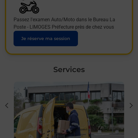
Passez l'examen Auto/Moto dans le Bureau La
Poste - LIMOGES Préfecture près de chez vous
Je réserve ma session
Services
En savoir plus
En sa
à
Sous
dent
sui
 par
Besoi
et/ou
les 