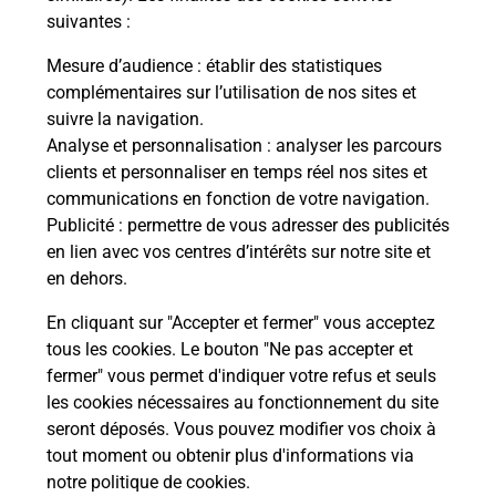
suivantes :
Mesure d’audience
: établir des statistiques
complémentaires sur l’utilisation de nos sites et
Questions fréquemment posées
suivre la navigation.
Analyse et personnalisation
: analyser les parcours
clients et personnaliser en temps réel nos sites et
communications en fonction de votre navigation.
Combien coûte des photos d’identité
Publicité
: permettre de vous adresser des publicités
au photomaton ?
en lien avec vos centres d’intérêts sur notre site et
en dehors.
Quelles dimensions pour une photo
d’identité ?
En cliquant sur "Accepter et fermer" vous acceptez
tous les cookies. Le bouton "Ne pas accepter et
fermer" vous permet d'indiquer votre refus et seuls
Quelle photo fournir pour un titre
les cookies nécessaires au fonctionnement du site
d’identité (passeport, carte d’identité)
seront déposés. Vous pouvez modifier vos choix à
?
tout moment ou obtenir plus d'informations via
notre politique de cookies
.