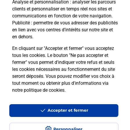
Analyse et personnalisation
: analyser les parcours
Quel âge minimum faut-il pour
clients et personnaliser en temps réel nos sites et
passer le permis bateau ?
communications en fonction de votre navigation.
Publicité
: permettre de vous adresser des publicités
en lien avec vos centres d’intérêts sur notre site et
Combien coûte le code bateau ?
en dehors.
Combien de temps est valable le
En cliquant sur "Accepter et fermer" vous acceptez
code bateau ?
tous les cookies. Le bouton "Ne pas accepter et
fermer" vous permet d'indiquer votre refus et seuls
les cookies nécessaires au fonctionnement du site
Peut-on passer le permis bateau
seront déposés. Vous pouvez modifier vos choix à
avec le CPF ?
tout moment ou obtenir plus d'informations via
notre politique de cookies
.
Localiser
Liste
Haute-Savoie
THONON LES BAINS
THONON LES BAINS
Code Bateau
Accepter et fermer
Personnaliser