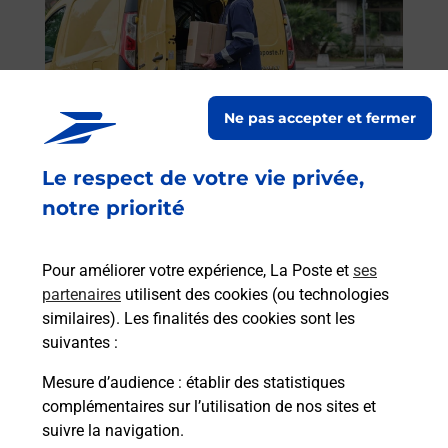
 auto
Vous
de c
ar La
télé
Post
Ne pas accepter et fermer
En
Envoyer un colis
Le respect de votre vie privée,
Vous souhaitez envoyer un colis depuis : THONON
notre priorité
LES BAINS (74200) ? Découvrez toutes les
solutions proposées par La Poste.
Pour améliorer votre expérience, La Poste et
ses
En savoir plus
partenaires
utilisent des cookies (ou technologies
similaires). Les finalités des cookies sont les
suivantes :
Mesure d’audience
: établir des statistiques
Foire aux questions
complémentaires sur l’utilisation de nos sites et
suivre la navigation.