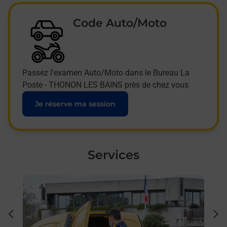
Code Auto/Moto
Passez l'examen Auto/Moto dans le Bureau La
Poste - THONON LES BAINS près de chez vous
Je réserve ma session
Services
En savoir plus
En sa
Ache
dent
sui