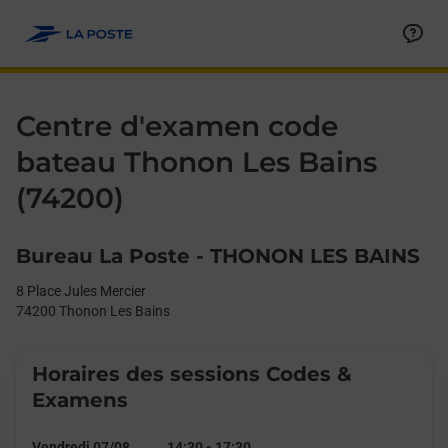
Le lien s'ouvre dans un nouvel onglet
Allez au contenu
Day of the Week
Get directions to Centre d&#39;examen code bateau at 8 Place 
Afficher ou masquer la réponse
Afficher ou masquer la réponse
Afficher ou masquer la réponse
Afficher ou masquer la réponse
Hours
Centre d'examen code
bateau Thonon Les Bains
(74200)
Bureau La Poste - THONON LES BAINS
8 Place Jules Mercier
74200
Thonon Les Bains
Horaires des sessions Codes &
Examens
Vendredi 07/08
14:30
-
17:30