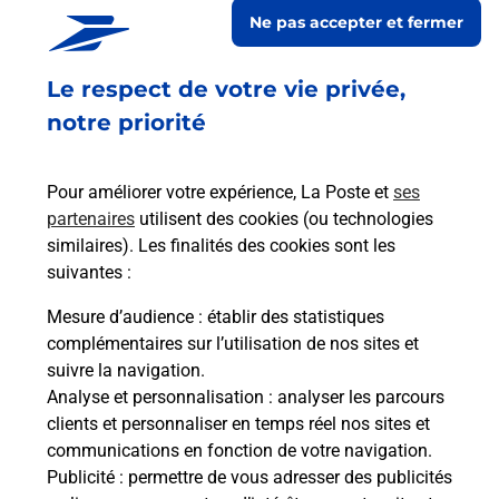
En savoir plus
Ne pas accepter et fermer
Acheter un smartphone Samsung
Le respect de votre vie privée,
Vous recherchez un smartphone pas cher proche
notre priorité
de chez vous ? Découvrez notre offre de
téléphones mobiles Samsung dans vos bureaux
Pour améliorer votre expérience, La Poste et
ses
de Poste à ABONDANCE (74360) !
partenaires
utilisent des cookies (ou technologies
similaires). Les finalités des cookies sont les
En savoir plus
suivantes :
En savoir plus
Mesure d’audience
: établir des statistiques
complémentaires sur l’utilisation de nos sites et
Souscrire à la téléassistance
suivre la navigation.
Analyse et personnalisation
: analyser les parcours
Besoin d’un système de téléassistance à l’intérieur
clients et personnaliser en temps réel nos sites et
et/ou à l’extérieur de votre domicile ? Découvrez
communications en fonction de votre navigation.
les offres téléalarme dans votre bureau de Poste à
Publicité
: permettre de vous adresser des publicités
ABONDANCE.