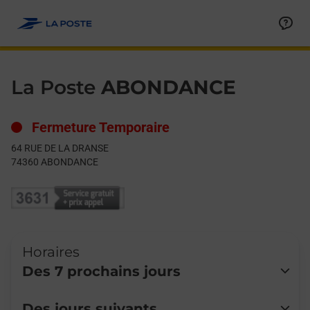
Le lien s'ouvre dans un nouvel onglet
Allez au contenu
Day of the Week
Get directions to La Poste at 64 RUE DE LA DRANSE ABONDAN
Hours
La Poste
ABONDANCE
Fermeture Temporaire
64 RUE DE LA DRANSE
74360
ABONDANCE
Horaires
Des 7 prochains jours
Lundi
Fermé
Des jours suivants