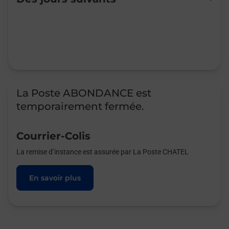
Mardi
Fermé
Mercredi
Fermé
Jeudi
Fermé
Vendredi
Fermé
Samedi
Fermé
Dimanche
Fermé
La Poste ABONDANCE est
temporairement fermée.
Courrier-Colis
La remise d’instance est assurée par La Poste CHATEL
En savoir plus