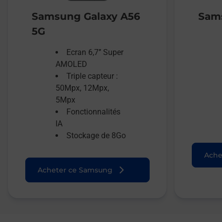
Samsung Galaxy A56
Sams
5G
Ecran 6,7’’ Super
AMOLED
Triple capteur :
50Mpx, 12Mpx,
5Mpx
Fonctionnalités
IA
Stockage de 8Go
Ache
Acheter ce Samsung