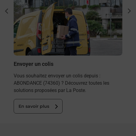
Ache
dent
sui
rieur
Vous
ez
de c
ste à
télé
Post
En
Envoyer un colis
Vous souhaitez envoyer un colis depuis :
ABONDANCE (74360) ? Découvrez toutes les
solutions proposées par La Poste.
En savoir plus