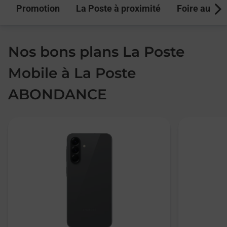
Promotion
La Poste à proximité
Foire aux q
Next
Nos bons plans La Poste
Mobile à La Poste
ABONDANCE