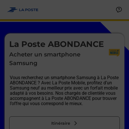
Le lien s'ouvre dans un nouvel onglet
Allez au contenu
Afficher ou masquer la réponse
Afficher ou masquer la réponse
Afficher ou masquer la réponse
Afficher ou masquer la réponse
Afficher ou masquer la réponse
Afficher ou masquer la réponse
Le lien s'ouvre dans un nouvel onglet
La Poste ABONDANCE
Acheter un smartphone
Samsung
Vous recherchez un smartphone Samsung à
La Poste
ABONDANCE
? Avec La Poste Mobile, profitez d’un
Samsung neuf au meilleur prix avec un forfait mobile
adapté à vos besoins. Nos chargés de clientèle vous
accompagnent à
La Poste ABONDANCE
pour trouver
l’offre qui vous correspond le mieux.
Itinéraire