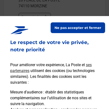
20 PLACE DE LA POSTE
74110
MORZINE
En savoir plus
Ne pas accepter et fermer
Malin !
Le respect de votre vie privée,
La Poste
notre priorité
en ligne
Ouvert 24h/24
Pour améliorer votre expérience, La Poste et
ses
partenaires
utilisent des cookies (ou technologies
En savoir plus
similaires). Les finalités des cookies sont les
suivantes :
Mesure d’audience
: établir des statistiques
Recherchez un autre point de contact
complémentaires sur l’utilisation de nos sites et
suivre la navigation.