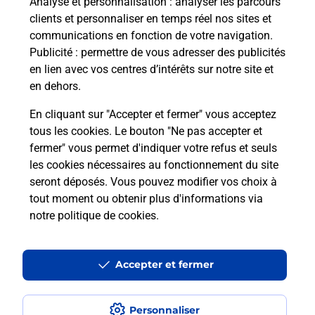
Analyse et personnalisation
: analyser les parcours
clients et personnaliser en temps réel nos sites et
Questions fréquemment posées
communications en fonction de votre navigation.
Publicité
: permettre de vous adresser des publicités
en lien avec vos centres d’intérêts sur notre site et
en dehors.
Quel réseau utilise La Poste Mobile ?
En cliquant sur "Accepter et fermer" vous acceptez
Est-ce que je peux garder mon
tous les cookies. Le bouton "Ne pas accepter et
numéro de mobile gratuitement ?
fermer" vous permet d'indiquer votre refus et seuls
les cookies nécessaires au fonctionnement du site
seront déposés. Vous pouvez modifier vos choix à
Est-ce que je peux bénéficier de la 5G
avec La Poste Mobile ?
tout moment ou obtenir plus d'informations via
notre politique de cookies
.
Est-ce que je peux utiliser mon forfait
à l’étranger avec La Poste Mobile ?
Accepter et fermer
Est-ce que je peux payer mon
smartphone Samsung en plusieurs
Personnaliser