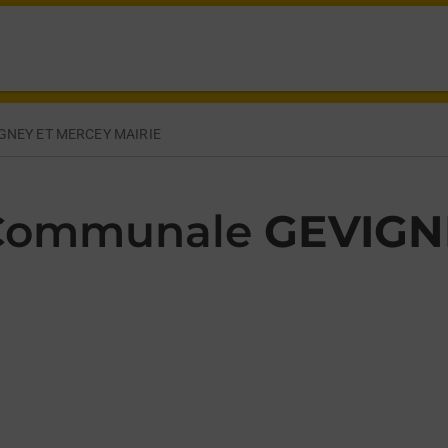
NTGILLARD GEVIGNEY ET MERCEY,
GNEY ET MERCEY MAIRIE
 Communale
GEVIGN