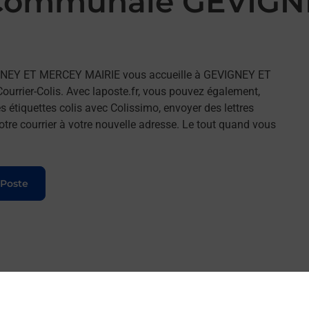
 Communale GEVIGN
IGNEY ET MERCEY MAIRIE vous accueille à GEVIGNEY ET
rrier-Colis. Avec laposte.fr, vous pouvez également,
 étiquettes colis avec Colissimo, envoyer des lettres
tre courrier à votre nouvelle adresse. Le tout quand vous
 Poste