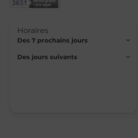
Horaires
Des 7 prochains jours
Des jours suivants
Lundi
Fermé
Mardi
Fermé
Mercredi
Fermé
Jeudi
Fermé
Vendredi
Fermé
Samedi
Fermé
Dimanche
Fermé