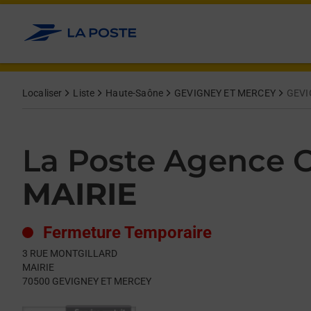
Le lien s'ouvre dans un nouvel onglet
Allez au contenu
Day of the Week
Get directions to La Poste Agence Communale at 3 RUE MO
Hours
Localiser
Liste
Haute-Saône
GEVIGNEY ET MERCEY
GEVI
La Poste Agence
MAIRIE
Fermeture Temporaire
3 RUE MONTGILLARD
MAIRIE
70500
GEVIGNEY ET MERCEY