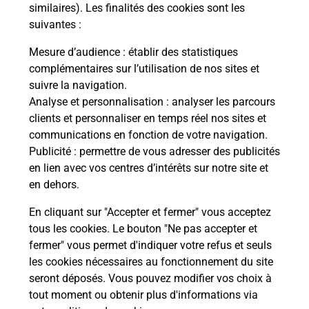
Comment demander une
similaires). Les finalités des cookies sont les
modification de livraison ?
suivantes :
Mesure d’audience
: établir des statistiques
complémentaires sur l’utilisation de nos sites et
Comment La Poste participe-t-elle
suivre la navigation.
à votre sécurité au quotidien ?
Analyse et personnalisation
: analyser les parcours
clients et personnaliser en temps réel nos sites et
communications en fonction de votre navigation.
Puis-je passer mon code de la route
Publicité
: permettre de vous adresser des publicités
avec La Poste et sous quelles
en lien avec vos centres d’intérêts sur notre site et
conditions ?
en dehors.
En cliquant sur "Accepter et fermer" vous acceptez
tous les cookies. Le bouton "Ne pas accepter et
fermer" vous permet d'indiquer votre refus et seuls
Localiser
Liste
Haute-Saône
GEVIGNEY ET MERCEY
les cookies nécessaires au fonctionnement du site
seront déposés. Vous pouvez modifier vos choix à
tout moment ou obtenir plus d'informations via