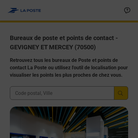
Allez au contenu
Afficher ou masquer la réponse
Afficher ou masquer la réponse
Afficher ou masquer la réponse
Afficher ou masquer la réponse
Afficher ou masquer la réponse
Bureaux de poste et points de contact -
GEVIGNEY ET MERCEY (70500)
Retrouvez tous les bureaux de Poste et points de
contact La Poste ou utilisez l'outil de localisation pour
visualiser les points les plus proches de chez vous.
Ville, Département, Code Postal