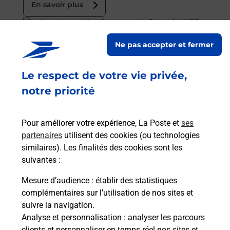
En savoir plus
En savoir plus
Ne pas accepter et fermer
Acheter un smartphone Samsung
Le respect de votre vie privée,
Vous recherchez un smartphone pas cher proche
de chez vous ? Découvrez notre offre de
notre priorité
téléphones mobiles Samsung dans vos bureaux
de Poste à SAINTE SIGOLENE (43600) !
Pour améliorer votre expérience, La Poste et
ses
partenaires
utilisent des cookies (ou technologies
En savoir plus
similaires). Les finalités des cookies sont les
En savoir plus
suivantes :
Mesure d’audience
: établir des statistiques
Souscrire à la téléassistance
complémentaires sur l’utilisation de nos sites et
suivre la navigation.
Besoin d’un système de téléassistance à l’intérieur
Analyse et personnalisation
: analyser les parcours
et/ou à l’extérieur de votre domicile ? Découvrez
clients et personnaliser en temps réel nos sites et