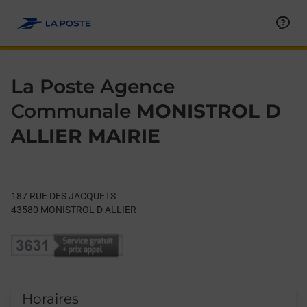
Le lien s'ouvre dans un nouvel onglet
Allez au contenu
Day of the Week
Get directions to La Poste Agence Communale at 187 RUE D
Hours
La Poste Agence
Communale
MONISTROL D
ALLIER MAIRIE
187 RUE DES JACQUETS
43580
MONISTROL D ALLIER
Horaires