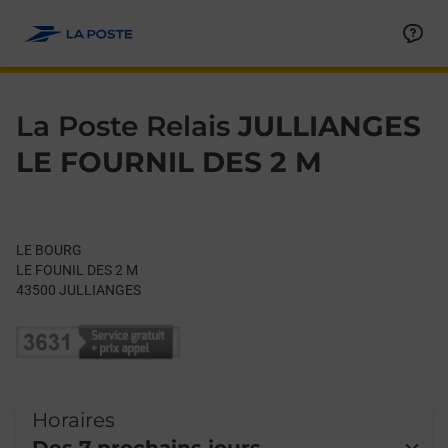
Le lien s'ouvre dans un nouvel onglet
Allez au contenu
Day of the Week
Get directions to La Poste Relais at LE BOURG JULLIANGES,
Hours
La Poste Relais
JULLIANGES
LE FOURNIL DES 2 M
LE BOURG
LE FOUNIL DES 2 M
43500
JULLIANGES
Horaires