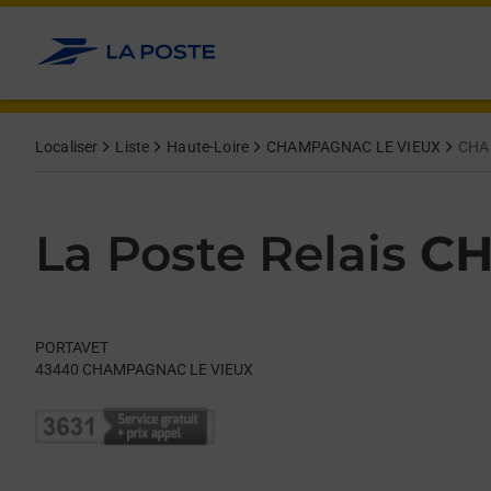
Le lien s'ouvre dans un nouvel onglet
Allez au contenu
Day of the Week
Get directions to La Poste Relais at PORTAVET CHAMPAGNAC L
Hours
Localiser
Liste
Haute-Loire
CHAMPAGNAC LE VIEUX
CHA
La Poste Relais
CH
PORTAVET
43440
CHAMPAGNAC LE VIEUX