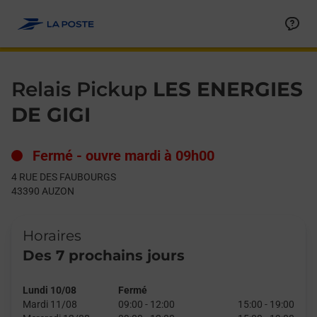
Le lien s'ouvre dans un nouvel onglet
Allez au contenu
Day of the Week
Get directions to Relais Pickup at 4 RUE DES FAUBOURGS AUZ
Hours
Relais Pickup
LES ENERGIES
DE GIGI
Fermé
-
ouvre mardi à
09h00
4 RUE DES FAUBOURGS
43390
AUZON
Horaires
Des 7 prochains jours
Lundi 10/08
Fermé
Mardi 11/08
09:00
-
12:00
15:00
-
19:00