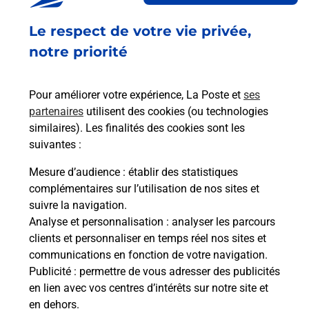
Fermé
-
ouvre mardi à
08h45
Le respect de votre vie privée,
7 RUE MARTIN BONJEAN
63570
BRASSAC LES MINES
notre priorité
En savoir plus
Pour améliorer votre expérience, La Poste et
ses
partenaires
utilisent des cookies (ou technologies
Malin !
similaires). Les finalités des cookies sont les
suivantes :
La Poste
Mesure d’audience
: établir des statistiques
en ligne
complémentaires sur l’utilisation de nos sites et
suivre la navigation.
Ouvert 24h/24
Analyse et personnalisation
: analyser les parcours
clients et personnaliser en temps réel nos sites et
En savoir plus
communications en fonction de votre navigation.
Publicité
: permettre de vous adresser des publicités
en lien avec vos centres d’intérêts sur notre site et
Recherchez un autre point de contact
en dehors.