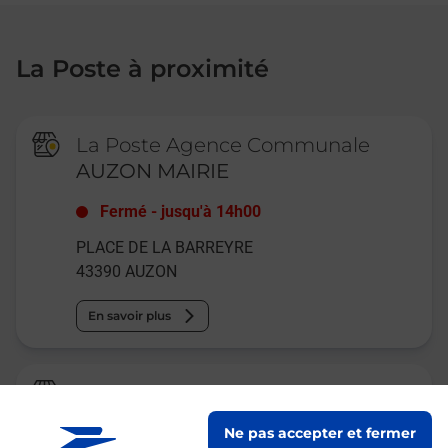
La Poste à proximité
La Poste Agence Communale
AUZON MAIRIE
Fermé
-
jusqu'à
14h00
PLACE DE LA BARREYRE
43390
AUZON
En savoir plus
Relais Pickup
TOMIO CHRISTIANE
Ne pas accepter et fermer