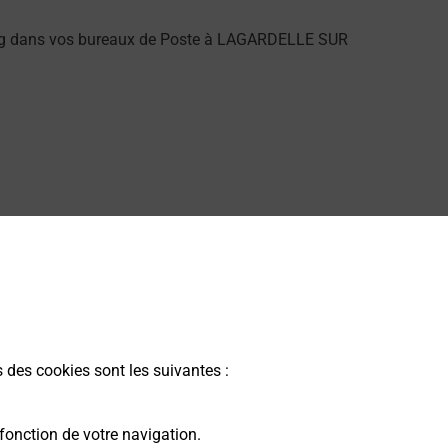
ung dans vos bureaux de Poste à LAGARDELLE SUR
alarme dans votre bureau de Poste à LAGARDELLE SUR
s des cookies sont les suivantes :
par La Poste.
fonction de votre navigation.