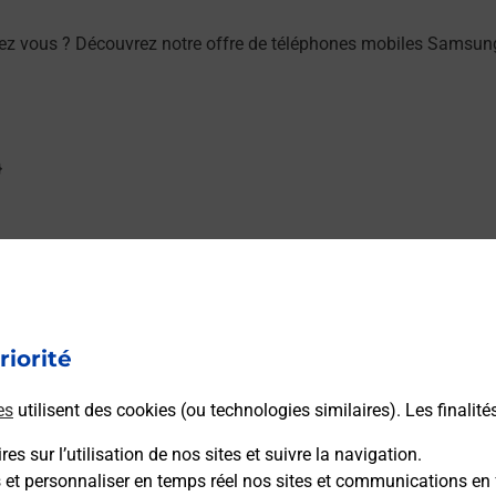
hez vous ? Découvrez notre offre de téléphones mobiles Sams
/ou à l’extérieur de votre domicile ? Découvrez les offres télé
riorité
es
utilisent des cookies (ou technologies similaires). Les finalité
es sur l’utilisation de nos sites et suivre la navigation.
SUR LEZE (31870) ? Découvrez toutes les solutions proposées 
s et personnaliser en temps réel nos sites et communications en 