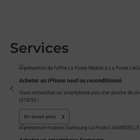
Services
En savoir plus
Acheter un iPhone neuf ou reconditionné
cédent
Vous recherchez un smartphone pas cher proche de ch
(31870) !
En savoir plus
En savoir plus