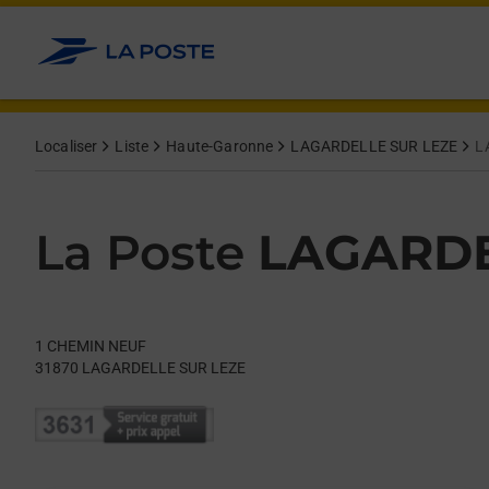
Le lien s'ouvre dans un nouvel onglet
Allez au contenu
Day of the Week
Get directions to La Poste at 1 CHEMIN NEUF LAGARDELLE SU
Hours
Localiser
Liste
Haute-Garonne
LAGARDELLE SUR LEZE
L
La Poste
LAGARDE
1 CHEMIN NEUF
31870
LAGARDELLE SUR LEZE