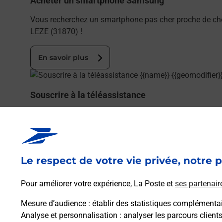
Acheter un smartphone Samsung
Vous recherchez un smartphone pas cher proche de c
LEZE (31870) !
En savoir plus
En savoir plus
Souscrire à la téléassistance
Besoin d’un système de téléassistance à l’intérieur et
LEZE.
En savoir plus
Le respect de votre vie privée, notre p
En savoir plus
Pour améliorer votre expérience, La Poste et
ses partenair
Envoyer un colis
Mesure d’audience
: établir des statistiques complémentair
Vous souhaitez envoyer un colis depuis : LAGARDELLE 
Analyse et personnalisation
: analyser les parcours client