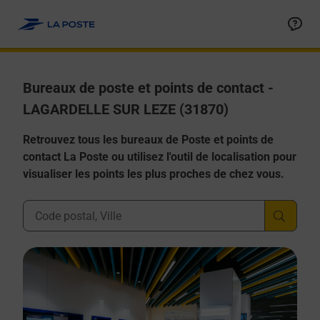
Allez au contenu
Afficher ou masquer la réponse
Afficher ou masquer la réponse
Afficher ou masquer la réponse
Afficher ou masquer la réponse
Afficher ou masquer la réponse
Bureaux de poste et points de contact -
LAGARDELLE SUR LEZE (31870)
Retrouvez tous les bureaux de Poste et points de
contact La Poste ou utilisez l'outil de localisation pour
visualiser les points les plus proches de chez vous.
Ville, Département, Code Postal