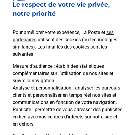
Le respect de votre vie privée,
Est-il possible d’acheter un
notre priorité
emballage directement depuis un
bureau de Poste ?
Pour améliorer votre expérience, La Poste et
ses
partenaires
utilisent des cookies (ou technologies
Comment demander une
similaires). Les finalités des cookies sont les
modification de livraison ?
suivantes :
Mesure d’audience
: établir des statistiques
complémentaires sur l’utilisation de nos sites et
Comment La Poste participe-t-elle
suivre la navigation.
à votre sécurité au quotidien ?
Analyse et personnalisation
: analyser les parcours
clients et personnaliser en temps réel nos sites et
communications en fonction de votre navigation.
Puis-je passer mon code de la route
Publicité
: permettre de vous adresser des publicités
avec La Poste et sous quelles
en lien avec vos centres d’intérêts sur notre site et
conditions ?
en dehors.