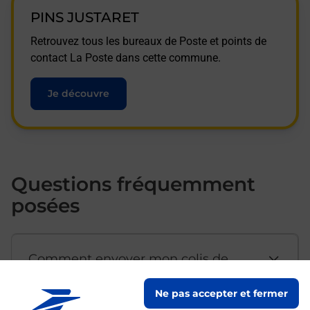
PINS JUSTARET
Retrouvez tous les bureaux de Poste et points de
contact La Poste dans cette commune.
Je découvre
Questions fréquemment
posées
Comment envoyer mon colis de
chez moi ?
Ne pas accepter et fermer