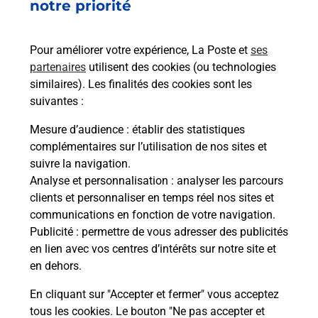
notre priorité
Vous souhaitez envoyer un colis depuis : BOULOC
(31620) ? Découvrez toutes les solutions
Pour améliorer votre expérience, La Poste et
ses
proposées par La Poste.
partenaires
utilisent des cookies (ou technologies
similaires). Les finalités des cookies sont les
En savoir plus
suivantes :
En savoir plus
Mesure d’audience
: établir des statistiques
complémentaires sur l’utilisation de nos sites et
Souscrire à la téléassistance
suivre la navigation.
Analyse et personnalisation
: analyser les parcours
Besoin d’un système de téléassistance à l’intérieur
clients et personnaliser en temps réel nos sites et
et/ou à l’extérieur de votre domicile ? Découvrez
communications en fonction de votre navigation.
les offres téléalarme dans votre bureau de Poste à
Publicité
: permettre de vous adresser des publicités
BOULOC.
en lien avec vos centres d’intérêts sur notre site et
en dehors.
En savoir plus
En cliquant sur "Accepter et fermer" vous acceptez
tous les cookies. Le bouton "Ne pas accepter et