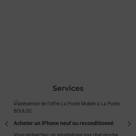
Services
En savoir plus
Acheter un iPhone neuf ou reconditionné
dent
sui
Vous recherchez un smartphone pas cher proche