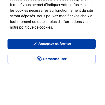
fermer" vous permet d'indiquer votre refus et seuls
les cookies nécessaires au fonctionnement du site
Comment retourner un colis acheté
seront déposés. Vous pouvez modifier vos choix à
en ligne depuis votre boîte aux lettres
tout moment ou obtenir plus d'informations via
?
notre politique de cookies
.
Comment envoyer un colis ou faire un
retour chez un e-commerçant sans se
Accepter et fermer
déplacer ?
Personnaliser
Envoyer un petit colis au meilleur
prix ?
Localiser
Liste
Haute-Garonne
BOULOC
BOULOC
Envoi de colis