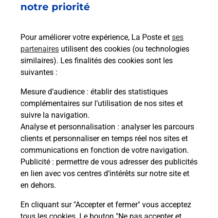
notre priorité
rieur
de c
ez
télé
ste à
de P
Pour améliorer votre expérience, La Poste et
ses
partenaires
utilisent des cookies (ou technologies
En
similaires). Les finalités des cookies sont les
suivantes :
Acheter un iPhone neuf ou reconditionné
Mesure d’audience
: établir des statistiques
Vous recherchez un smartphone pas cher proche
complémentaires sur l’utilisation de nos sites et
de chez vous ? Découvrez notre offre de
suivre la navigation.
téléphones iPhone Apple dans vos bureaux de
Analyse et personnalisation
: analyser les parcours
Poste à BOULOC (31620) !
clients et personnaliser en temps réel nos sites et
communications en fonction de votre navigation.
En savoir plus
Publicité
: permettre de vous adresser des publicités
en lien avec vos centres d’intérêts sur notre site et
en dehors.
En cliquant sur "Accepter et fermer" vous acceptez
Questions fréquemment posées
tous les cookies. Le bouton "Ne pas accepter et