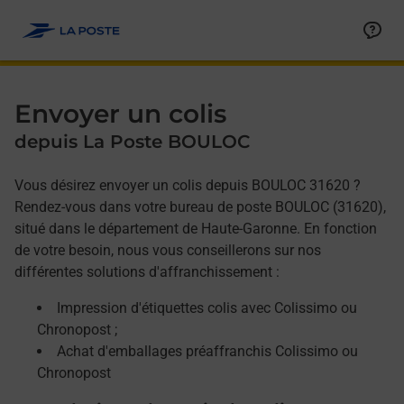
Allez au contenu
Afficher ou masquer la réponse
Afficher ou masquer la réponse
Afficher ou masquer la réponse
Envoyer un colis
depuis La Poste BOULOC
Vous désirez envoyer un colis depuis BOULOC 31620 ?
Rendez-vous dans votre bureau de poste BOULOC (31620),
situé dans le département de Haute-Garonne. En fonction
de votre besoin, nous vous conseillerons sur nos
différentes solutions d'affranchissement :
Impression d'étiquettes colis avec Colissimo ou
Chronopost ;
Achat d'emballages préaffranchis Colissimo ou
Chronopost