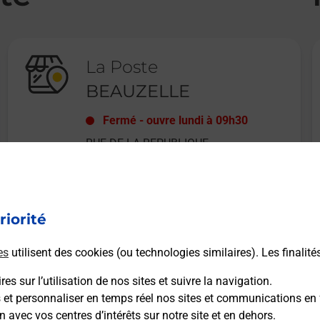
La Poste
BEAUZELLE
Fermé
-
ouvre lundi à
09h30
RUE DE LA REPUBLIQUE
3 BIS
31700
BEAUZELLE
riorité
En savoir plus
es
utilisent des cookies (ou technologies similaires). Les finalité
es sur l’utilisation de nos sites et suivre la navigation.
s et personnaliser en temps réel nos sites et communications en 
n avec vos centres d’intérêts sur notre site et en dehors.