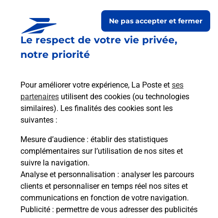
chez moi ?
Ne pas accepter et fermer
Le respect de votre vie privée,
Est-il possible d’acheter un
notre priorité
emballage directement depuis un
bureau de Poste ?
Pour améliorer votre expérience, La Poste et
ses
partenaires
utilisent des cookies (ou technologies
Comment demander une
similaires). Les finalités des cookies sont les
modification de livraison ?
suivantes :
Mesure d’audience
: établir des statistiques
complémentaires sur l’utilisation de nos sites et
Comment La Poste participe-t-elle
suivre la navigation.
à votre sécurité au quotidien ?
Analyse et personnalisation
: analyser les parcours
clients et personnaliser en temps réel nos sites et
communications en fonction de votre navigation.
Puis-je passer mon code de la route
Publicité
: permettre de vous adresser des publicités