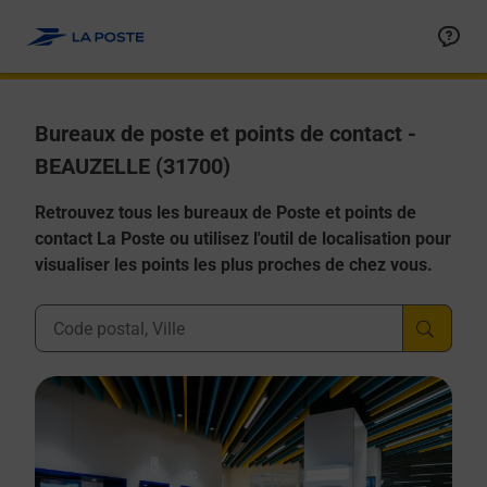
Allez au contenu
Afficher ou masquer la réponse
Afficher ou masquer la réponse
Afficher ou masquer la réponse
Afficher ou masquer la réponse
Afficher ou masquer la réponse
Bureaux de poste et points de contact -
BEAUZELLE (31700)
Retrouvez tous les bureaux de Poste et points de
contact La Poste ou utilisez l'outil de localisation pour
visualiser les points les plus proches de chez vous.
Ville, Département, Code Postal