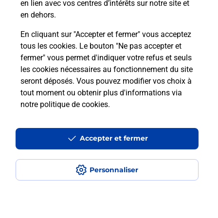
avec La Poste et sous quelles
en lien avec vos centres d’intérêts sur notre site et
conditions ?
en dehors.
En cliquant sur "Accepter et fermer" vous acceptez
tous les cookies. Le bouton "Ne pas accepter et
fermer" vous permet d'indiquer votre refus et seuls
Localiser
Liste
Haute-Garonne
BEAUZELLE
les cookies nécessaires au fonctionnement du site
seront déposés. Vous pouvez modifier vos choix à
tout moment ou obtenir plus d'informations via
notre politique de cookies
.
Plan du site
Accessibilité : partiellement conforme
Accepter et fermer
Conditions contractuelles
Personnaliser
Mentions légales
Données personnelles et cookies