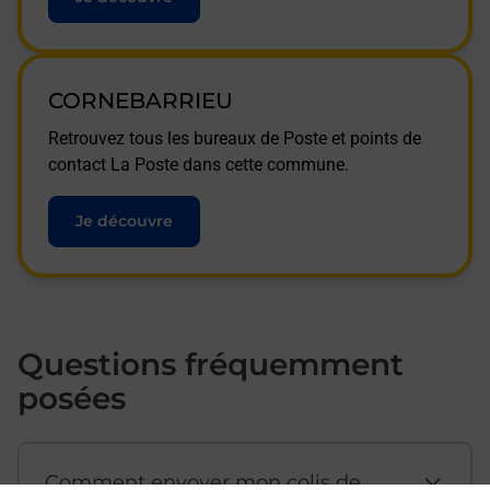
CORNEBARRIEU
Retrouvez tous les bureaux de Poste et points de
contact La Poste dans cette commune.
Je découvre
Questions fréquemment
posées
Comment envoyer mon colis de