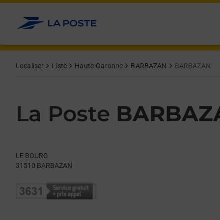
Le lien s'ouvre dans un nouvel onglet
Allez au contenu
Day of the Week
Get directions to La Poste at LE BOURG BARBAZAN,
Hours
Localiser
Liste
Haute-Garonne
BARBAZAN
BARBAZAN
La Poste
BARBAZ
LE BOURG
31510
BARBAZAN