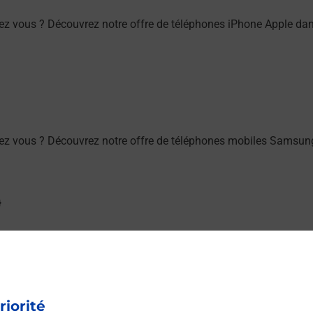
ez vous ? Découvrez notre offre de téléphones iPhone Apple d
ez vous ? Découvrez notre offre de téléphones mobiles Samsu
ou à l’extérieur de votre domicile ? Découvrez les offres téléa
riorité