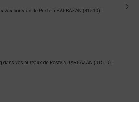
suiva
ans vos bureaux de Poste à BARBAZAN (31510) !
ng dans vos bureaux de Poste à BARBAZAN (31510) !
larme dans votre bureau de Poste à BARBAZAN.