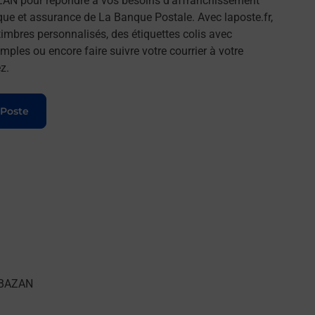
AN pour répondre à vos besoins d'affranchissement
que et assurance de La Banque Postale. Avec laposte.fr,
imbres personnalisés, des étiquettes colis avec
ples ou encore faire suivre votre courrier à votre
z.
 Poste