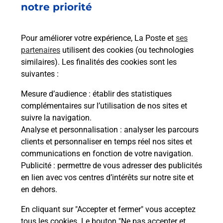
notre priorité
rieur
Vous
ez
de c
ste à
télé
Pour améliorer votre expérience, La Poste et
ses
de P
partenaires
utilisent des cookies (ou technologies
similaires). Les finalités des cookies sont les
En
suivantes :
Acheter un iPhone neuf ou reconditionné
Mesure d’audience
: établir des statistiques
Vous recherchez un smartphone pas cher proche
complémentaires sur l’utilisation de nos sites et
de chez vous ? Découvrez notre offre de
suivre la navigation.
téléphones iPhone Apple dans vos bureaux de
Analyse et personnalisation
: analyser les parcours
Poste à BARBAZAN (31510) !
clients et personnaliser en temps réel nos sites et
communications en fonction de votre navigation.
En savoir plus
Publicité
: permettre de vous adresser des publicités
en lien avec vos centres d’intérêts sur notre site et
en dehors.
En cliquant sur "Accepter et fermer" vous acceptez
Questions fréquemment posées
tous les cookies. Le bouton "Ne pas accepter et