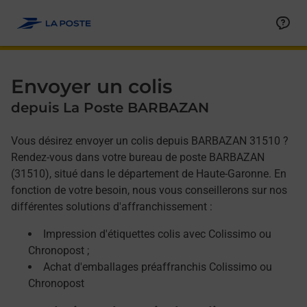
Allez au contenu
Afficher ou masquer la réponse
Afficher ou masquer la réponse
Afficher ou masquer la réponse
Envoyer un colis
depuis La Poste BARBAZAN
Vous désirez envoyer un colis depuis BARBAZAN 31510 ?
Rendez-vous dans votre bureau de poste BARBAZAN
(31510), situé dans le département de Haute-Garonne. En
fonction de votre besoin, nous vous conseillerons sur nos
différentes solutions d'affranchissement :
Impression d'étiquettes colis avec Colissimo ou
Chronopost ;
Achat d'emballages préaffranchis Colissimo ou
Chronopost