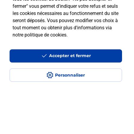
fermer" vous permet d'indiquer votre refus et seuls
les cookies nécessaires au fonctionnement du site
Comment retourner un colis acheté
seront déposés. Vous pouvez modifier vos choix à
en ligne depuis votre boîte aux lettres
tout moment ou obtenir plus d'informations via
?
notre politique de cookies
.
Comment envoyer un colis ou faire un
retour chez un e-commerçant sans se
Accepter et fermer
déplacer ?
Personnaliser
Envoyer un petit colis au meilleur
prix ?
Localiser
Liste
Haute-Garonne
BARBAZAN
BARBAZAN
Envoi de colis