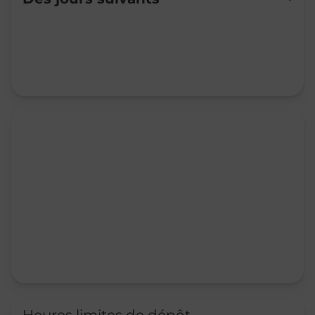
Mardi
08:30
-
12:00
13:50
-
16:15
Mercredi
08:30
-
12:00
Jeudi
08:30
-
12:00
13:50
-
16:15
Vendredi
08:30
-
12:00
13:50
-
16:15
Samedi
09:00
-
12:00
Dimanche
Fermé