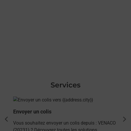
Services
En savoir plus
Envoyer un colis
dent
sui
Vous souhaitez envoyer un colis depuis : VENACO
(20231) ? Découvrez toutes les solutions