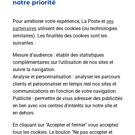
Vous recherchez un smartphone pas cher proche
notre priorité
de chez vous ? Découvrez notre offre de
téléphones mobiles Samsung dans vos bureaux
Pour améliorer votre expérience, La Poste et
ses
de Poste à VENACO (20231) !
partenaires
utilisent des cookies (ou technologies
similaires). Les finalités des cookies sont les
En savoir plus
suivantes :
En savoir plus
Mesure d’audience
: établir des statistiques
complémentaires sur l’utilisation de nos sites et
Souscrire à la téléassistance
suivre la navigation.
Analyse et personnalisation
: analyser les parcours
Besoin d’un système de téléassistance à l’intérieur
clients et personnaliser en temps réel nos sites et
et/ou à l’extérieur de votre domicile ? Découvrez
communications en fonction de votre navigation.
les offres téléalarme dans votre bureau de Poste à
Publicité
: permettre de vous adresser des publicités
VENACO.
en lien avec vos centres d’intérêts sur notre site et
en dehors.
En savoir plus
En cliquant sur "Accepter et fermer" vous acceptez
tous les cookies. Le bouton "Ne pas accepter et