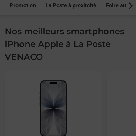
Promotion
La Poste à proximité
Foire aux q
Next
Nos meilleurs smartphones
iPhone Apple à La Poste
VENACO