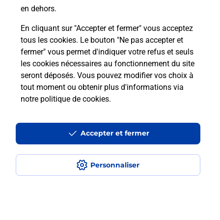
Mobile, vous pouvez bénéficier d’une sélection de
en dehors.
mobiles à 1 euro et ainsi vous offrir un modèle à
prix très avantageux ! Rendez-vous sur notre site ou
En cliquant sur "Accepter et fermer" vous acceptez
à La Poste VENACO pour connaître les smartphones
tous les cookies. Le bouton "Ne pas accepter et
éligibles à cette offre.
fermer" vous permet d'indiquer votre refus et seuls
les cookies nécessaires au fonctionnement du site
seront déposés. Vous pouvez modifier vos choix à
En savoir plus
tout moment ou obtenir plus d'informations via
notre politique de cookies
.
Accepter et fermer
Services
Personnaliser
En savoir plus
En sa
Ach
dent
sui
Vous
rieur
de c