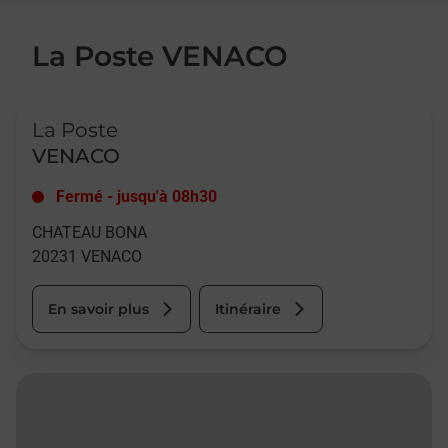
La Poste VENACO
Le lien s'ouvre dans un nouvel onglet
La Poste
VENACO
Fermé
-
jusqu'à
08h30
CHATEAU BONA
20231
VENACO
En savoir plus
Itinéraire