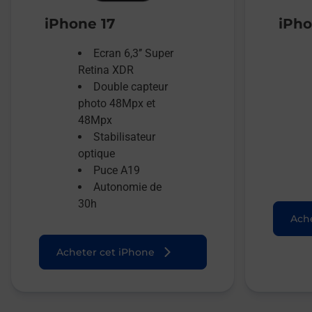
iPhone 17
iPho
Ecran 6,3’’ Super
Retina XDR
Double capteur
photo 48Mpx et
48Mpx
Stabilisateur
optique
Puce A19
Autonomie de
30h
Ache
Acheter cet iPhone