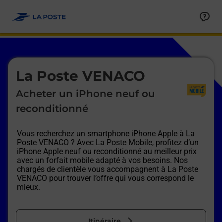
Le lien s'ouvre dans un nouvel onglet
Allez au contenu
Afficher ou masquer la réponse
Afficher ou masquer la réponse
Afficher ou masquer la réponse
Afficher ou masquer la réponse
Afficher ou masquer la réponse
Afficher ou masquer la réponse
Le lien s'ouvre dans un nouvel onglet
La Poste VENACO
Acheter un iPhone neuf ou
reconditionné
Vous recherchez un smartphone iPhone Apple à
La
Poste VENACO
? Avec La Poste Mobile, profitez d’un
iPhone Apple neuf ou reconditionné au meilleur prix
avec un forfait mobile adapté à vos besoins. Nos
chargés de clientèle vous accompagnent à
La Poste
VENACO
pour trouver l’offre qui vous correspond le
mieux.
Itinéraire