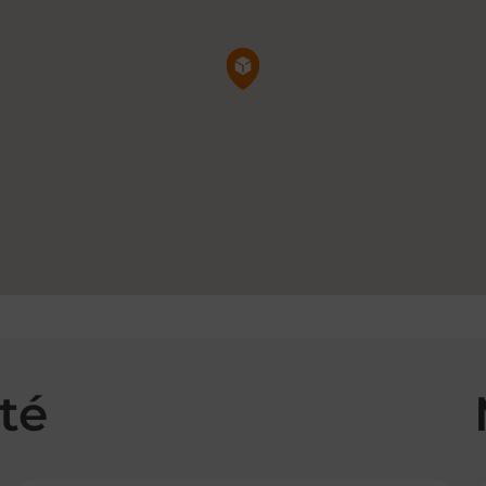
Pin de la carte
té