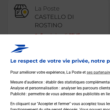
La Poste
CASTELLO DI
ROSTINO
Fermé
-
jusqu'à
08h45
367 A TRAVERSA
20235
CASTELLO DI ROSTINO
Le respect de votre vie privée, notre p
En savoir plus
Pour améliorer votre expérience, La Poste et
ses partenair
Mesure d’audience
: établir des statistiques complémentair
Analyse et personnalisation
: analyser les parcours client
Publicité
: permettre de vous adresser des publicités en lie
En cliquant sur "Accepter et fermer" vous acceptez tous le
fonctionnement du site seront déposés. Vous pouvez modi