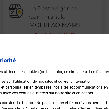
La Poste Agence
Communale
MOLTIFAO MAIRIE
Fermé
-
jusqu'à
08h45
5 MEZZANA
20218
MOLTIFAO
riorité
En savoir plus
es
utilisent des cookies (ou technologies similaires). Les finalité
es sur l’utilisation de nos sites et suivre la navigation.
s et personnaliser en temps réel nos sites et communications en 
n avec vos centres d’intérêts sur notre site et en dehors.
Recherchez un autre point de contact
s cookies. Le bouton "Ne pas accepter et fermer" vous permet d'i
fier vos choix à tout moment ou obtenir plus d'informations vi