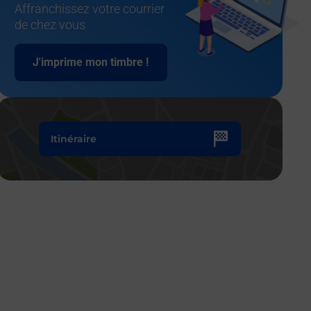
Affranchissez votre courrier
de chez vous
J'imprime mon timbre !
Itinéraire