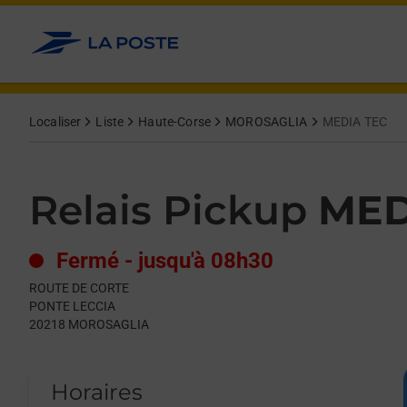
Le lien s'ouvre dans un nouvel onglet
Allez au contenu
Day of the Week
Get directions to Relais Pickup at ROUTE DE CORTE MOROSAGL
Hours
Localiser
Liste
Haute-Corse
MOROSAGLIA
MEDIA TEC
Relais Pickup
MED
Fermé
-
jusqu'à
08h30
ROUTE DE CORTE
PONTE LECCIA
20218
MOROSAGLIA
Horaires