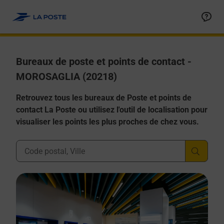
Allez au contenu
Afficher ou masquer la réponse
Afficher ou masquer la réponse
Afficher ou masquer la réponse
Afficher ou masquer la réponse
Afficher ou masquer la réponse
Bureaux de poste et points de contact -
MOROSAGLIA (20218)
Retrouvez tous les bureaux de Poste et points de
contact La Poste ou utilisez l'outil de localisation pour
visualiser les points les plus proches de chez vous.
Ville, Département, Code Postal