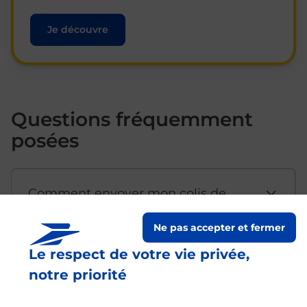
Je découvre
Questions fréquemment
posées
Comment envoyer mon colis de
chez moi ?
Ne pas accepter et fermer
Le respect de votre vie privée,
Est-il possible d’acheter un
notre priorité
emballage directement depuis un
bureau de Poste ?