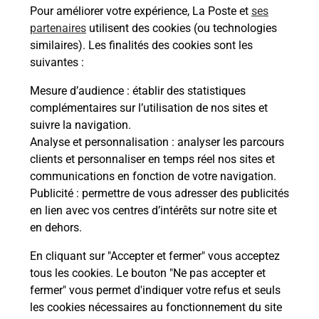
Pour améliorer votre expérience, La Poste et
ses
partenaires
utilisent des cookies (ou technologies
Comment demander une
similaires). Les finalités des cookies sont les
modification de livraison ?
suivantes :
Mesure d’audience
: établir des statistiques
complémentaires sur l’utilisation de nos sites et
Comment La Poste participe-t-elle
suivre la navigation.
à votre sécurité au quotidien ?
Analyse et personnalisation
: analyser les parcours
clients et personnaliser en temps réel nos sites et
communications en fonction de votre navigation.
Puis-je passer mon code de la route
Publicité
: permettre de vous adresser des publicités
avec La Poste et sous quelles
en lien avec vos centres d’intérêts sur notre site et
conditions ?
en dehors.
En cliquant sur "Accepter et fermer" vous acceptez
tous les cookies. Le bouton "Ne pas accepter et
fermer" vous permet d'indiquer votre refus et seuls
Localiser
Liste
Haute-Corse
MOROSAGLIA
les cookies nécessaires au fonctionnement du site