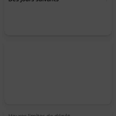
Mardi
09:00
-
11:30
Mercredi
09:00
-
11:30
Jeudi
09:00
-
11:30
Vendredi
09:00
-
11:30
Samedi
09:00
-
11:30
Dimanche
Fermé