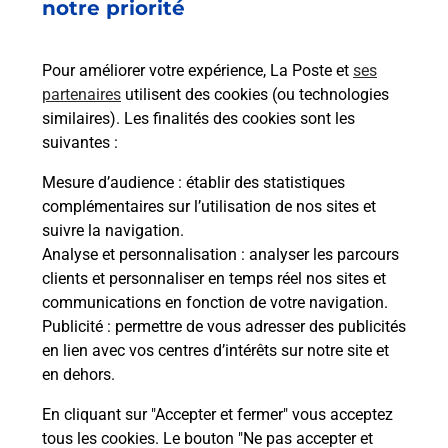
Vous recherchez un smartphone pas cher proche
notre priorité
de chez vous ? Découvrez notre offre de
téléphones mobiles Samsung dans vos bureaux
Pour améliorer votre expérience, La Poste et
ses
de Poste à CENTURI (20238) !
partenaires
utilisent des cookies (ou technologies
similaires). Les finalités des cookies sont les
En savoir plus
suivantes :
En savoir plus
Mesure d’audience
: établir des statistiques
complémentaires sur l’utilisation de nos sites et
Souscrire à la téléassistance
suivre la navigation.
Analyse et personnalisation
: analyser les parcours
Besoin d’un système de téléassistance à l’intérieur
clients et personnaliser en temps réel nos sites et
et/ou à l’extérieur de votre domicile ? Découvrez
communications en fonction de votre navigation.
les offres téléalarme dans votre bureau de Poste à
Publicité
: permettre de vous adresser des publicités
CENTURI.
en lien avec vos centres d’intérêts sur notre site et
en dehors.
En savoir plus
En cliquant sur "Accepter et fermer" vous acceptez
tous les cookies. Le bouton "Ne pas accepter et