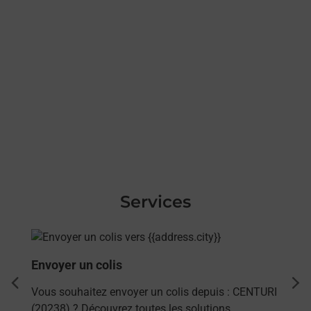
Services
En savoir plus
Envoyer un colis
dent
sui
Vous souhaitez envoyer un colis depuis : CENTURI
(20238) ? Découvrez toutes les solutions