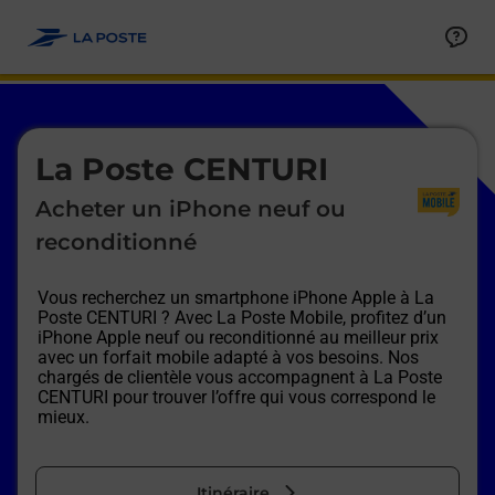
Le lien s'ouvre dans un nouvel onglet
Allez au contenu
Afficher ou masquer la réponse
Afficher ou masquer la réponse
Afficher ou masquer la réponse
Afficher ou masquer la réponse
Afficher ou masquer la réponse
Afficher ou masquer la réponse
Le lien s'ouvre dans un nouvel onglet
La Poste CENTURI
Acheter un iPhone neuf ou
reconditionné
Vous recherchez un smartphone iPhone Apple à
La
Poste CENTURI
? Avec La Poste Mobile, profitez d’un
iPhone Apple neuf ou reconditionné au meilleur prix
avec un forfait mobile adapté à vos besoins. Nos
chargés de clientèle vous accompagnent à
La Poste
CENTURI
pour trouver l’offre qui vous correspond le
mieux.
Itinéraire