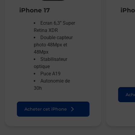
iPhone 17
iPho
Ecran 6,3’’ Super
Retina XDR
Double capteur
photo 48Mpx et
48Mpx
Stabilisateur
optique
Puce A19
Autonomie de
30h
Ache
Acheter cet iPhone