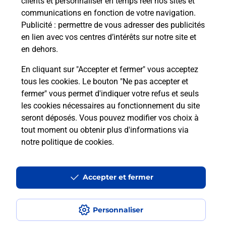
clients et personnaliser en temps réel nos sites et
communications en fonction de votre navigation.
Publicité
: permettre de vous adresser des publicités
en lien avec vos centres d’intérêts sur notre site et
Quel réseau utilise La Poste Mobile ?
en dehors.
Est-ce que je peux garder mon
En cliquant sur "Accepter et fermer" vous acceptez
numéro de mobile gratuitement ?
tous les cookies. Le bouton "Ne pas accepter et
fermer" vous permet d'indiquer votre refus et seuls
les cookies nécessaires au fonctionnement du site
Est-ce que je peux bénéficier de la 5G
avec La Poste Mobile ?
seront déposés. Vous pouvez modifier vos choix à
tout moment ou obtenir plus d'informations via
notre politique de cookies
.
Est-ce que je peux utiliser mon forfait
à l’étranger avec La Poste Mobile ?
Accepter et fermer
Est-ce que je peux payer mon iPhone
en plusieurs fois avec La Poste Mobile
?
Personnaliser