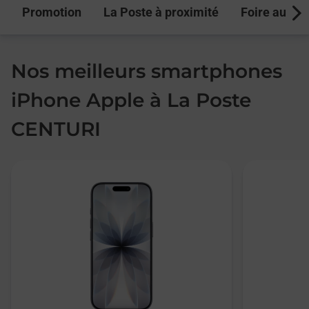
Promotion
La Poste à proximité
Foire aux q
Next
Nos meilleurs smartphones
iPhone Apple à La Poste
CENTURI