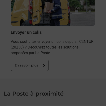
ez
télé
ste à
de P
En
Envoyer un colis
Vous souhaitez envoyer un colis depuis : CENTURI
(20238) ? Découvrez toutes les solutions
proposées par La Poste.
En savoir plus
La Poste à proximité