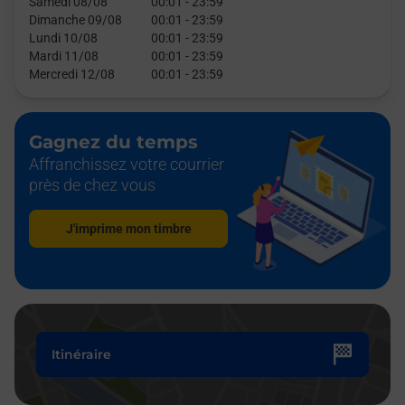
Samedi 08/08
00:01
-
23:59
Dimanche 09/08
00:01
-
23:59
Lundi 10/08
00:01
-
23:59
Mardi 11/08
00:01
-
23:59
Mercredi 12/08
00:01
-
23:59
Gagnez du temps
Affranchissez votre courrier
près de chez vous
J'imprime mon timbre
Itinéraire