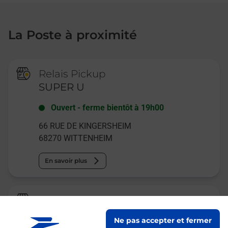
La Poste à proximité
Relais Pickup
SUPER U
Ouvert
-
ferme bientôt à
19h00
66 RUE DE KINGERSHEIM
68270
WITTENHEIM
En savoir plus
Relais Pickup
LES MILS SAVEURS
Ne pas accepter et fermer