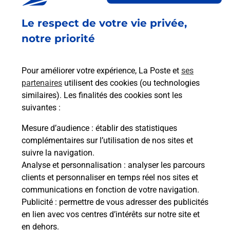
Fermé
Le respect de votre vie privée,
23 RUE DE KINGERSHEIM
68270
WITTENHEIM
notre priorité
En savoir plus
Pour améliorer votre expérience, La Poste et
ses
partenaires
utilisent des cookies (ou technologies
Malin !
similaires). Les finalités des cookies sont les
suivantes :
La Poste
Mesure d’audience
: établir des statistiques
en ligne
complémentaires sur l’utilisation de nos sites et
suivre la navigation.
Ouvert 24h/24
Analyse et personnalisation
: analyser les parcours
clients et personnaliser en temps réel nos sites et
En savoir plus
communications en fonction de votre navigation.
Publicité
: permettre de vous adresser des publicités
en lien avec vos centres d’intérêts sur notre site et
Recherchez un autre point de contact
en dehors.