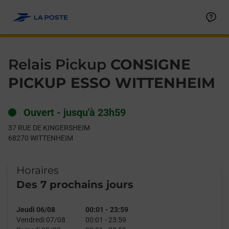
Le lien s'ouvre dans un nouvel onglet
Allez au contenu
Day of the Week
Get directions to Relais Pickup at 37 RUE DE KINGERSHEIM W
Hours
Relais Pickup
CONSIGNE
PICKUP ESSO WITTENHEIM
Ouvert
-
jusqu'à
23h59
37 RUE DE KINGERSHEIM
68270
WITTENHEIM
Horaires
Des 7 prochains jours
Jeudi 06/08
00:01
-
23:59
Vendredi 07/08
00:01
-
23:59