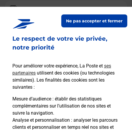
Relais Pickup
FLAMMSHEIM
Ne pas accepter et fermer
Fermé
-
ouvre vendredi à
09h30
Le respect de votre vie privée,
2 RUE JEAN MONNET
68270
WITTENHEIM
notre priorité
En savoir plus
Pour améliorer votre expérience, La Poste et
ses
partenaires
utilisent des cookies (ou technologies
Malin !
similaires). Les finalités des cookies sont les
suivantes :
La Poste
Mesure d’audience
: établir des statistiques
en ligne
complémentaires sur l’utilisation de nos sites et
suivre la navigation.
Ouvert 24h/24
Analyse et personnalisation
: analyser les parcours
clients et personnaliser en temps réel nos sites et
En savoir plus