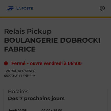
Le lien s'ouvre dans un nouvel onglet
Allez au contenu
Day of the Week
Get directions to Relais Pickup at 128 RUE DES MINES WITTEN
Hours
Relais Pickup
BOULANGERIE DOBROCKI
FABRICE
Fermé
-
ouvre vendredi à
06h00
128 RUE DES MINES
68270
WITTENHEIM
Horaires
Des 7 prochains jours
Jeudi 06/08
06:00
-
19:00