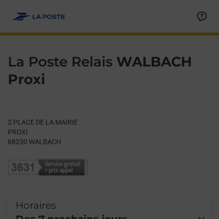
Le lien s'ouvre dans un nouvel onglet
Allez au contenu
Day of the Week
Get directions to La Poste Relais at 2 PLACE DE LA MAIRIE W
Hours
La Poste Relais
WALBACH
Proxi
2 PLACE DE LA MAIRIE
PROXI
68230
WALBACH
Horaires