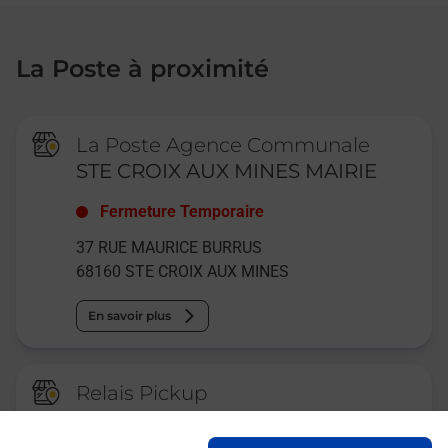
La Poste à proximité
La Poste Agence Communale
STE CROIX AUX MINES MAIRIE
Fermeture Temporaire
37 RUE MAURICE BURRUS
68160
STE CROIX AUX MINES
En savoir plus
Relais Pickup
CONSIGNE U EXPRESS VAL D
ARGENT