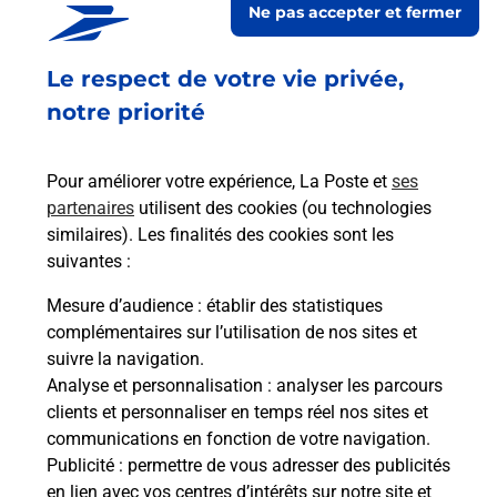
Ne pas accepter et fermer
Ouvert
-
jusqu'à
23h59
Le respect de votre vie privée,
31 RUE REBER
68160
STE MARIE AUX MINES
notre priorité
En savoir plus
Pour améliorer votre expérience, La Poste et
ses
partenaires
utilisent des cookies (ou technologies
Malin !
similaires). Les finalités des cookies sont les
suivantes :
La Poste
Mesure d’audience
: établir des statistiques
en ligne
complémentaires sur l’utilisation de nos sites et
suivre la navigation.
Ouvert 24h/24
Analyse et personnalisation
: analyser les parcours
clients et personnaliser en temps réel nos sites et
En savoir plus
communications en fonction de votre navigation.
Publicité
: permettre de vous adresser des publicités
en lien avec vos centres d’intérêts sur notre site et