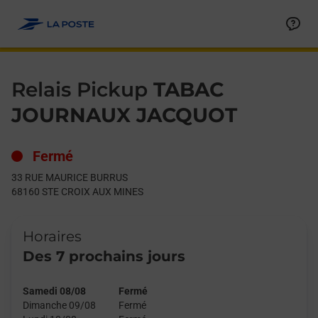
Le lien s'ouvre dans un nouvel onglet
Allez au contenu
Day of the Week
Get directions to Relais Pickup at 33 RUE MAURICE BURRUS S
Hours
Relais Pickup
TABAC
JOURNAUX JACQUOT
Fermé
33 RUE MAURICE BURRUS
68160
STE CROIX AUX MINES
Horaires
Des 7 prochains jours
Samedi 08/08
Fermé
Dimanche 09/08
Fermé