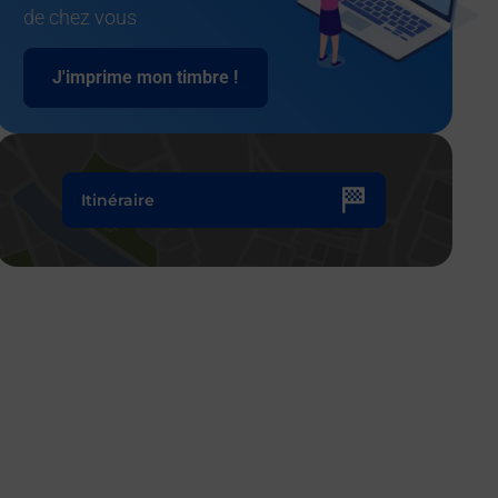
de chez vous
J'imprime mon timbre !
Itinéraire