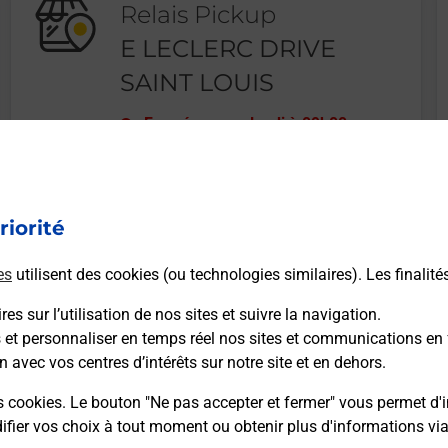
Relais Pickup
E LECLERC DRIVE
SAINT LOUIS
Fermé
-
ouvre lundi à
09h00
10 RUE ALEXANDRE FREUND
68300
ST LOUIS
riorité
En savoir plus
es
utilisent des cookies (ou technologies similaires). Les finalité
es sur l’utilisation de nos sites et suivre la navigation.
s et personnaliser en temps réel nos sites et communications en 
n avec vos centres d’intérêts sur notre site et en dehors.
Recherchez un autre point de contact
s cookies. Le bouton "Ne pas accepter et fermer" vous permet d'i
fier vos choix à tout moment ou obtenir plus d'informations vi