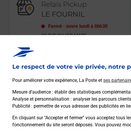
Relais Pickup
LE FOURNIL
Fermé
-
ouvre lundi à
06h30
19 RUE DU 1ER MARS
68300
ST LOUIS
Le respect de votre vie privée, notre p
En savoir plus
Pour améliorer votre expérience, La Poste et
ses partenair
Mesure d’audience
: établir des statistiques complémentair
Analyse et personnalisation
: analyser les parcours client
Publicité
: permettre de vous adresser des publicités en lie
En cliquant sur "Accepter et fermer" vous acceptez tous le
fonctionnement du site seront déposés. Vous pouvez modi