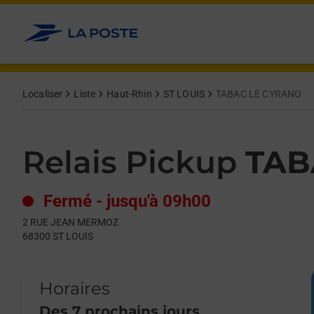
Le lien s'ouvre dans un nouvel onglet
Allez au contenu
Day of the Week
Get directions to Relais Pickup at 2 RUE JEAN MERMOZ ST LOU
Hours
Localiser
Liste
Haut-Rhin
ST LOUIS
TABAC LE CYRANO
Relais Pickup
TAB
Fermé
-
jusqu'à
09h00
2 RUE JEAN MERMOZ
68300
ST LOUIS
Horaires
Des 7 prochains jours