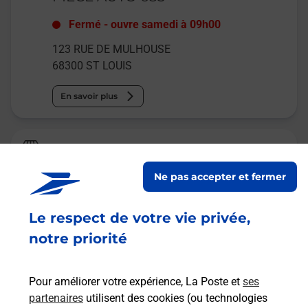
Fermé
-
ouvre samedi à
09h00
123 RUE DE MULHOUSE
68300
ST LOUIS
En savoir plus
Relais Pickup
E LECLERC OCCASION ST LOUIS
Ne pas accepter et fermer
Fermé
Le respect de votre vie privée,
1 RUE DE SEVILLE
68300
ST LOUIS
notre priorité
En savoir plus
Pour améliorer votre expérience, La Poste et
ses
partenaires
utilisent des cookies (ou technologies