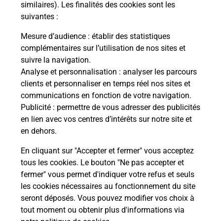
Malin !
similaires). Les finalités des cookies sont les
suivantes :
La Poste
Mesure d’audience
: établir des statistiques
en ligne
complémentaires sur l’utilisation de nos sites et
suivre la navigation.
Ouvert 24h/24
Analyse et personnalisation
: analyser les parcours
clients et personnaliser en temps réel nos sites et
En savoir plus
communications en fonction de votre navigation.
Publicité
: permettre de vous adresser des publicités
en lien avec vos centres d’intérêts sur notre site et
Recherchez un autre point de contact
en dehors.
En cliquant sur "Accepter et fermer" vous acceptez
tous les cookies. Le bouton "Ne pas accepter et
Localiser
Liste
Haut-Rhin
ST LOUIS
fermer" vous permet d'indiquer votre refus et seuls
CONSIGNE PICKUP GRANDFRAIS ST LOUIS
les cookies nécessaires au fonctionnement du site
seront déposés. Vous pouvez modifier vos choix à
tout moment ou obtenir plus d'informations via