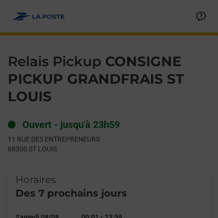
Le lien s'ouvre dans un nouvel onglet
Allez au contenu
Day of the Week
Get directions to Relais Pickup at 11 RUE DES ENTREPRENEUR
Hours
Relais Pickup
CONSIGNE
PICKUP GRANDFRAIS ST
LOUIS
Ouvert
-
jusqu'à
23h59
11 RUE DES ENTREPRENEURS
68300
ST LOUIS
Horaires
Des 7 prochains jours
Samedi 08/08
00:01
-
23:59