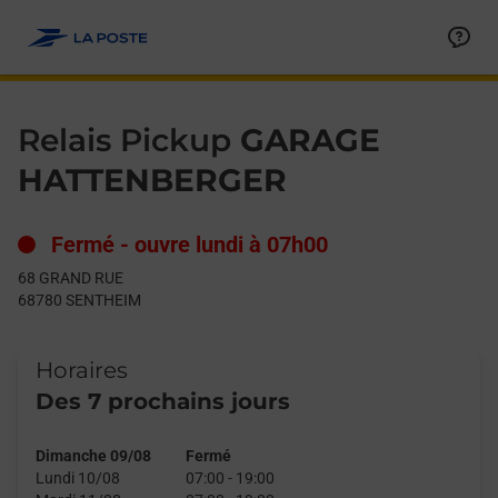
Le lien s'ouvre dans un nouvel onglet
Allez au contenu
Day of the Week
Get directions to Relais Pickup at 68 GRAND RUE SENTHEIM,
Hours
Relais Pickup
GARAGE
HATTENBERGER
Fermé
-
ouvre lundi à
07h00
68 GRAND RUE
68780
SENTHEIM
Horaires
Des 7 prochains jours
Dimanche 09/08
Fermé
Lundi 10/08
07:00
-
19:00