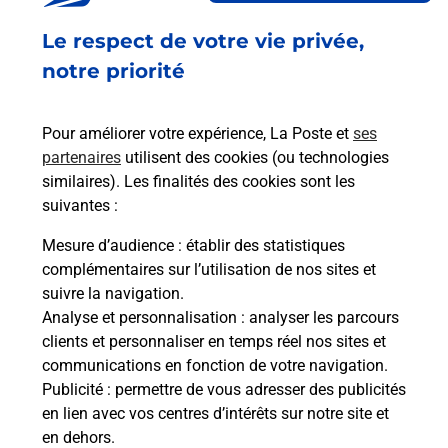
Fermé
-
ouvre lundi à
06h00
Le respect de votre vie privée,
20 RUE PRINCIPALE
68290
LAUW
notre priorité
En savoir plus
Pour améliorer votre expérience, La Poste et
ses
partenaires
utilisent des cookies (ou technologies
Malin !
similaires). Les finalités des cookies sont les
suivantes :
La Poste
Mesure d’audience
: établir des statistiques
en ligne
complémentaires sur l’utilisation de nos sites et
suivre la navigation.
Ouvert 24h/24
Analyse et personnalisation
: analyser les parcours
clients et personnaliser en temps réel nos sites et
En savoir plus
communications en fonction de votre navigation.
Publicité
: permettre de vous adresser des publicités
en lien avec vos centres d’intérêts sur notre site et
Recherchez un autre point de contact
en dehors.