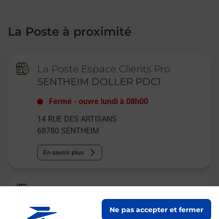
La Poste à proximité
La Poste Espace Clients Pro
SENTHEIM DOLLER PDC1
Fermé
-
ouvre lundi à
08h00
14 RUE DES ARTISANS
68780
SENTHEIM
En savoir plus
La Poste Relais
LAUW BOULANGERIE PATISSERIE
Ne pas accepter et fermer