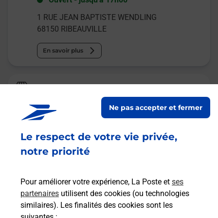
1 RUE JEAN BAPTISTE WENDLING
68150
RIBEAUVILLE
En savoir plus
La Poste Espace Clients Pro
RIBEAUVILLE PDC1
Ne pas accepter et fermer
Fermé
-
ouvre samedi à
09h00
Le respect de votre vie privée,
1 RUE JEAN BAPTISTE WENDLING
68150
RIBEAUVILLE
notre priorité
En savoir plus
Pour améliorer votre expérience, La Poste et
ses
partenaires
utilisent des cookies (ou technologies
Malin !
similaires). Les finalités des cookies sont les
suivantes :