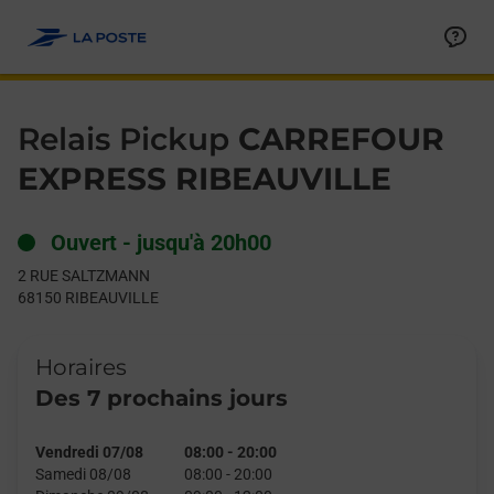
Le lien s'ouvre dans un nouvel onglet
Allez au contenu
Day of the Week
Get directions to Relais Pickup at 2 RUE SALTZMANN RIBEAUVI
Hours
Relais Pickup
CARREFOUR
EXPRESS RIBEAUVILLE
Ouvert
-
jusqu'à
20h00
2 RUE SALTZMANN
68150
RIBEAUVILLE
Horaires
Des 7 prochains jours
Vendredi 07/08
08:00
-
20:00
Samedi 08/08
08:00
-
20:00