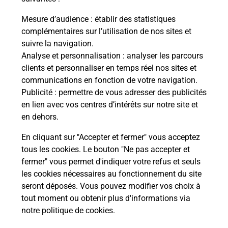
La Poste
Mesure d’audience
: établir des statistiques
en ligne
complémentaires sur l’utilisation de nos sites et
suivre la navigation.
Ouvert 24h/24
Analyse et personnalisation
: analyser les parcours
clients et personnaliser en temps réel nos sites et
En savoir plus
communications en fonction de votre navigation.
Publicité
: permettre de vous adresser des publicités
en lien avec vos centres d’intérêts sur notre site et
Recherchez un autre point de contact
en dehors.
En cliquant sur "Accepter et fermer" vous acceptez
tous les cookies. Le bouton "Ne pas accepter et
Localiser
Liste
Haut-Rhin
RIBEAUVILLE
fermer" vous permet d'indiquer votre refus et seuls
CARREFOUR EXPRESS RIBEAUVILLE
les cookies nécessaires au fonctionnement du site
seront déposés. Vous pouvez modifier vos choix à
tout moment ou obtenir plus d'informations via
notre politique de cookies
.
Plan du site