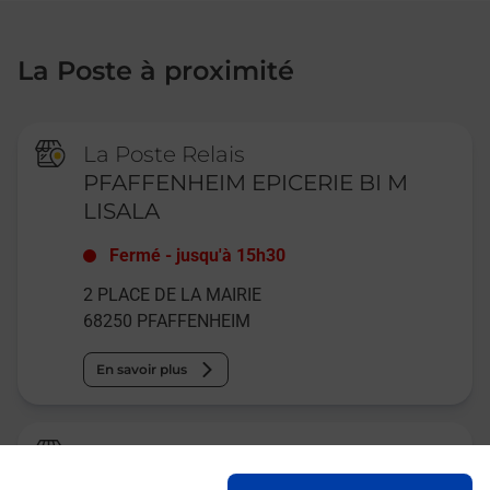
La Poste à proximité
La Poste Relais
PFAFFENHEIM EPICERIE BI M
LISALA
Fermé
-
jusqu'à
15h30
2 PLACE DE LA MAIRIE
68250
PFAFFENHEIM
En savoir plus
Relais Pickup
TABAC LE MARECHAL BY J ET M