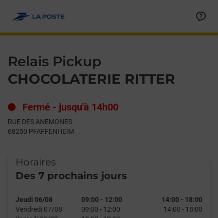
Le lien s'ouvre dans un nouvel onglet
Allez au contenu
Day of the Week
Get directions to Relais Pickup at RUE DES ANEMONES PFAFF
Hours
Relais Pickup
CHOCOLATERIE RITTER
Fermé
-
jusqu'à
14h00
RUE DES ANEMONES
68250
PFAFFENHEIM
Horaires
Des 7 prochains jours
Jeudi 06/08
09:00
-
12:00
14:00
-
18:00
Vendredi 07/08
09:00
-
12:00
14:00
-
18:00